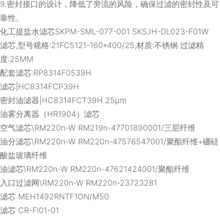
9.密封接口的设计，降低了旁流的风险，确保过滤的密封性及可
靠性。
化工提盐水滤芯SKPM-SML-077-001 SKSJH-DL023-F01W
滤芯,型号规格:21FC5121-160*400/25,材质:不锈钢 过滤精
度:25ΜM
配套滤芯:RP8314F0539H
滤芯|HC8314FCP39H
密封油滤器|HC8314FCT39H 25μm
油雾分离器（HR1904）滤芯
空气滤芯\RM220n-W RM219n-47701890001/三层纤维
油分滤芯\RM220n-W RM220n-47576547001/聚酯纤维+硼硅
酸盐玻璃纤维
油滤芯\RM220n-W RM220n-47621424001/聚酯纤维
入口过滤网\RM220n-W RM220n-23723281
滤芯 MEH1492RNTF1ON/M50
滤芯 CR-FI01-01