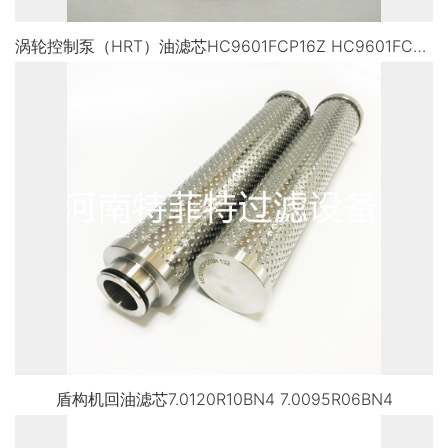
涡轮控制泵（HRT）油滤芯HC9601FСP16Z HC9601FCP13Z
盾构机回油滤芯7.0120R10BN4 7.0095R06BN4