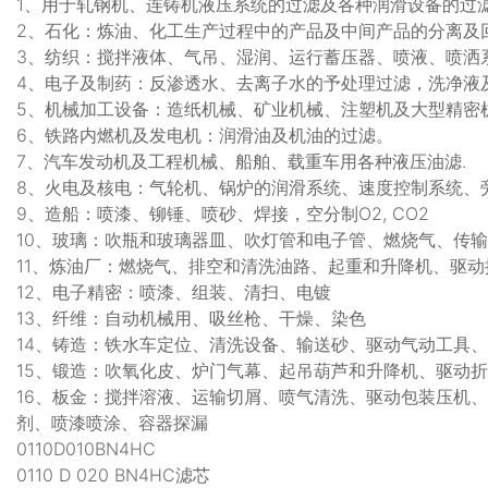
1、用于轧钢机、连铸机液压系统的过滤及各种润滑设备的过
2、石化：炼油、化工生产过程中的产品及中间产品的分离及
3、纺织：搅拌液体、气吊、湿润、运行蓄压器、喷液、喷洒
4、电子及制药：反渗透水、去离子水的予处理过滤，洗净液
5、机械加工设备：造纸机械、矿业机械、注塑机及大型精密
6、铁路内燃机及发电机：润滑油及机油的过滤。
7、汽车发动机及工程机械、船舶、载重车用各种液压油滤.
8、火电及核电：气轮机、锅炉的润滑系统、速度控制系统、
9、造船：喷漆、铆锤、喷砂、焊接，空分制O2, CO2
10、玻璃：吹瓶和玻璃器皿、吹灯管和电子管、燃烧气、传
11、炼油厂：燃烧气、排空和清洗油路、起重和升降机、驱
12、电子精密：喷漆、组装、清扫、电镀
13、纤维：自动机械用、吸丝枪、干燥、染色
14、铸造：铁水车定位、清洗设备、输送砂、驱动气动工具
15、锻造：吹氧化皮、炉门气幕、起吊葫芦和升降机、驱动
16、板金：搅拌溶液、运输切屑、喷气清洗、驱动包装压机
剂、喷漆喷涂、容器探漏
0110D010BN4HC
0110 D 020 BN4HC滤芯