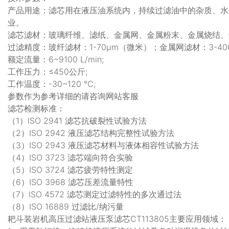
产品用途：滤芯用在液压油系统内，持续过滤油中的杂质、水
业。
滤芯滤材：玻璃纤维、滤纸、金属网、金属粉末、金属烧结、
过滤精度：玻纤滤材：1-70μm（微米）；金属网滤材：3-40
额定流量：6~9100 L/min;
工作压力：≤450公斤;
工作温度：-30~120 ℃;
参数作为参考详细的请咨询网站客服
滤芯检测标准：
（1）ISO 2941 滤芯抗破裂性试验方法
（2）ISO 2942 液压滤芯结构完整性试验方法
（3）ISO 2943 液压滤芯材料与液体相容性试验方法
（4）ISO 3723 滤芯端向符合实验
（5）ISO 3724 滤芯疲劳特性测定
（6）ISO 3968 滤芯压差流量特性
（7）ISO 4572 滤芯测定过滤特性的多次通过法
（8）ISO 16889 过滤比/纳污量
耙斗装岩机高压过滤站液压泵滤芯CT113805主要应用领域：