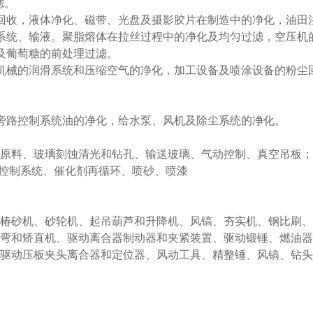
滤。
回收，液体净化、磁带、光盘及摄影胶片在制造中的净化，油田
系统、输液。聚脂熔体在拉丝过程中的净化及均匀过滤，空压机
及葡萄糖的前处理过滤。
机械的润滑系统和压缩空气的净化，加工设备及喷涂设备的粉尘
旁路控制系统油的净化，给水泵、风机及除尘系统的净化。
输原料、玻璃刻蚀清光和钻孔、输送玻璃、气动控制、真空吊板；
动控制系统、催化剂再循环、喷砂、喷漆
、椿砂机、砂轮机、起吊葫芦和升降机、风镐、夯实机、钢比刷
折弯和矫直机、驱动离合器制动器和夹紧装置、驱动锻锤、燃油器
、驱动压板夹头离合器和定位器、风动工具、精整锤、风镐、钻