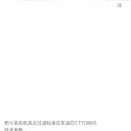
法
耙斗装岩机高压过滤站液压泵滤芯CT113805
技术参数：