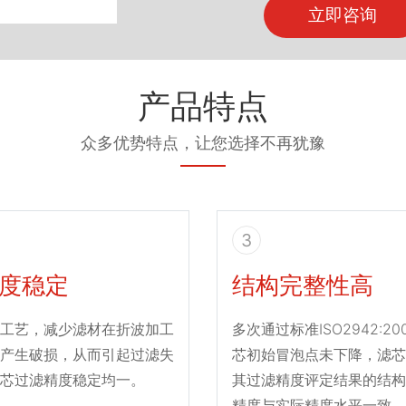
立即咨询
产品特点
众多优势特点，让您选择不再犹豫
3
度稳定
结构完整性高
工艺，减少滤材在折波加工
多次通过标准ISO2942:2
产生破损，从而引起过滤失
芯初始冒泡点未下降，滤芯
芯过滤精度稳定均一。
其过滤精度评定结果的结构
精度与实际精度水平一致。