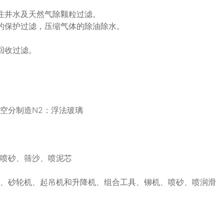
注井水及天然气除颗粒过滤。
的保护过滤，压缩气体的除油除水。
回收过滤。
空分制造N2：浮法玻璃
、喷砂、筛沙、喷泥芯
头、砂轮机、起吊机和升降机、组合工具、铆机、喷砂、喷润滑