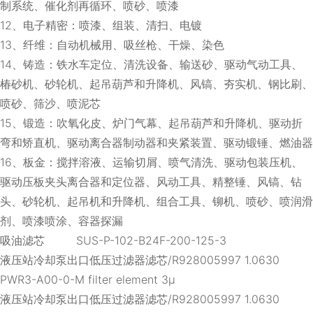
制系统、催化剂再循环、喷砂、喷漆
12、电子精密：喷漆、组装、清扫、电镀
13、纤维：自动机械用、吸丝枪、干燥、染色
14、铸造：铁水车定位、清洗设备、输送砂、驱动气动工具、
椿砂机、砂轮机、起吊葫芦和升降机、风镐、夯实机、钢比刷、
喷砂、筛沙、喷泥芯
15、锻造：吹氧化皮、炉门气幕、起吊葫芦和升降机、驱动折
弯和矫直机、驱动离合器制动器和夹紧装置、驱动锻锤、燃油器
16、板金：搅拌溶液、运输切屑、喷气清洗、驱动包装压机、
驱动压板夹头离合器和定位器、风动工具、精整锤、风镐、钻
头、砂轮机、起吊机和升降机、组合工具、铆机、喷砂、喷润滑
剂、喷漆喷涂、容器探漏
吸油滤芯 SUS-P-102-B24F-200-125-3
液压站冷却泵出口低压过滤器滤芯/R928005997 1.0630
PWR3-A00-0-M filter element 3μ
液压站冷却泵出口低压过滤器滤芯/R928005997 1.0630