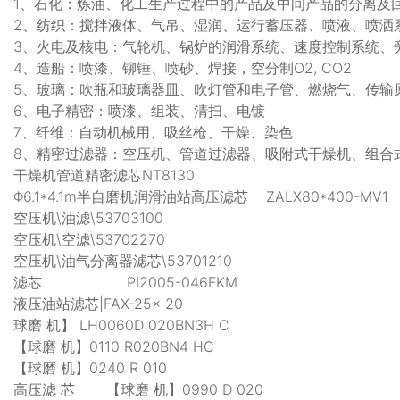
1、石化：炼油、化工生产过程中的产品及中间产品的分离及
2、纺织：搅拌液体、气吊、湿润、运行蓄压器、喷液、喷洒
3、火电及核电：气轮机、锅炉的润滑系统、速度控制系统、
4、造船：喷漆、铆锤、喷砂、焊接，空分制O2, CO2
5、玻璃：吹瓶和玻璃器皿、吹灯管和电子管、燃烧气、传输
6、电子精密：喷漆、组装、清扫、电镀
7、纤维：自动机械用、吸丝枪、干燥、染色
8、精密过滤器：空压机、管道过滤器、吸附式干燥机、组合
干燥机管道精密滤芯NT8130
Φ6.1*4.1m半自磨机润滑油站高压滤芯 ZALX80*400-MV1
空压机\油滤\53703100
空压机\空滤\53702270
空压机\油气分离器滤芯\53701210
滤芯 PI2005-046FKM
液压油站滤芯|FAX-25× 20
球磨 机】 LH0060D 020BN3H C
【球磨 机】0110 R020BN4 HC
【球磨 机】0240 R 010
高压滤 芯 【球磨 机】0990 D 020