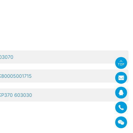
3070
005001715
70 603030