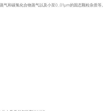
和碳氢化合物蒸气以及小至0..01μm的固态颗粒杂质等。