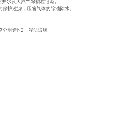
注井水及天然气除颗粒过滤。
的保护过滤，压缩气体的除油除水。
空分制造N2：浮法玻璃