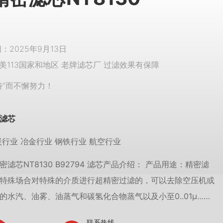
2025年9月13日
美113国家和地区 老牌滤芯厂 过滤效果有保障
特”而不懈努力！
滤芯
炭行业 冶金行业 钢铁行业 航空行业
滤芯NT8130 B92794 滤芯产品介绍： 产品用途：精密滤
特殊场合对特殊的介质进行超精密过滤的，可以去除空压机或
的水汽、油雾、油蒸气和碳氢化合物蒸气以及小至0..01μ……
联系热线