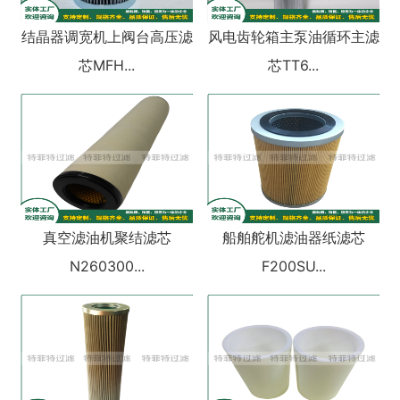
结晶器调宽机上阀台高压滤
风电齿轮箱主泵油循环主滤
芯MFH...
芯TT6...
真空滤油机聚结滤芯
船舶舵机滤油器纸滤芯
N260300...
F200SU...