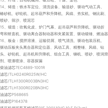
14、铸造：铁水车定位、清洗设备、输送砂、驱动气动工具、
椿砂机、砂轮机、起吊葫芦和升降机、风镐、夯实机、钢比刷、
喷砂、筛沙、喷泥芯
15、锻造：吹氧化皮、炉门气幕、起吊葫芦和升降机、驱动折
弯和矫直机、驱动离合器制动器和夹紧装置、驱动锻锤、燃油器
16、板金：搅拌溶液、运输切屑、喷气清洗、驱动包装压机、
驱动压板夹头离合器和定位器、风动工具、精整锤、风镐、钻
头、砂轮机、起吊机和升降机、组合工具、铆机、喷砂、喷润滑
剂、喷漆喷涂、容器探漏
柴油滤芯7EC4889-1001R
滤芯/TLH0240R025W/HC
滤芯/TLH1300R003BN3HC
滤芯/TLH1300R020BN3HC
油滤芯P568665
油滤芯P164378
挤压机循环泵高精滤芯01E.2001.10VG.10.E.P(3um)