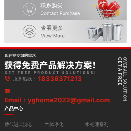
联系购买
Contact Purchase
查看更多
View More
18336371213
服务热线：
Email：yghome2022@gmail.com
产品中心
替代进口滤芯
气体净化
水处理系列