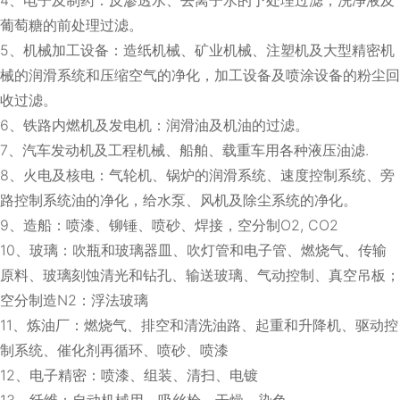
葡萄糖的前处理过滤。
5、机械加工设备：造纸机械、矿业机械、注塑机及大型精密机
械的润滑系统和压缩空气的净化，加工设备及喷涂设备的粉尘回
收过滤。
6、铁路内燃机及发电机：润滑油及机油的过滤。
7、汽车发动机及工程机械、船舶、载重车用各种液压油滤.
8、火电及核电：气轮机、锅炉的润滑系统、速度控制系统、旁
路控制系统油的净化，给水泵、风机及除尘系统的净化。
9、造船：喷漆、铆锤、喷砂、焊接，空分制O2, CO2
10、玻璃：吹瓶和玻璃器皿、吹灯管和电子管、燃烧气、传输
原料、玻璃刻蚀清光和钻孔、输送玻璃、气动控制、真空吊板；
空分制造N2：浮法玻璃
11、炼油厂：燃烧气、排空和清洗油路、起重和升降机、驱动控
制系统、催化剂再循环、喷砂、喷漆
12、电子精密：喷漆、组装、清扫、电镀
13、纤维：自动机械用、吸丝枪、干燥、染色