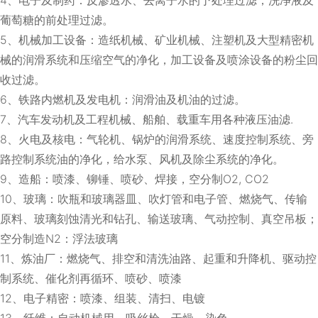
葡萄糖的前处理过滤。
5、机械加工设备：造纸机械、矿业机械、注塑机及大型精密机
械的润滑系统和压缩空气的净化，加工设备及喷涂设备的粉尘回
收过滤。
6、铁路内燃机及发电机：润滑油及机油的过滤。
7、汽车发动机及工程机械、船舶、载重车用各种液压油滤.
8、火电及核电：气轮机、锅炉的润滑系统、速度控制系统、旁
路控制系统油的净化，给水泵、风机及除尘系统的净化。
9、造船：喷漆、铆锤、喷砂、焊接，空分制O2, CO2
10、玻璃：吹瓶和玻璃器皿、吹灯管和电子管、燃烧气、传输
原料、玻璃刻蚀清光和钻孔、输送玻璃、气动控制、真空吊板；
空分制造N2：浮法玻璃
11、炼油厂：燃烧气、排空和清洗油路、起重和升降机、驱动控
制系统、催化剂再循环、喷砂、喷漆
12、电子精密：喷漆、组装、清扫、电镀
13、纤维：自动机械用、吸丝枪、干燥、染色