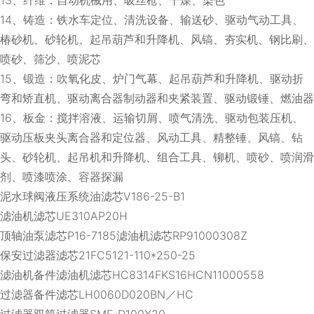
14、铸造：铁水车定位、清洗设备、输送砂、驱动气动工具、
椿砂机、砂轮机、起吊葫芦和升降机、风镐、夯实机、钢比刷、
喷砂、筛沙、喷泥芯
15、锻造：吹氧化皮、炉门气幕、起吊葫芦和升降机、驱动折
弯和矫直机、驱动离合器制动器和夹紧装置、驱动锻锤、燃油器
16、板金：搅拌溶液、运输切屑、喷气清洗、驱动包装压机、
驱动压板夹头离合器和定位器、风动工具、精整锤、风镐、钻
头、砂轮机、起吊机和升降机、组合工具、铆机、喷砂、喷润滑
剂、喷漆喷涂、容器探漏
泥水球阀液压系统油滤芯V186-25-B1
滤油机滤芯UE310AP20H
顶轴油泵滤芯P16-7185滤油机滤芯RP91000308Z
保安过滤器滤芯21FC5121-110*250-25
滤油机备件滤油机滤芯HC8314FKS16HCN11000558
过滤器备件滤芯LH0060D020BN／HC
过滤器双筒过滤器SMF-D100X20