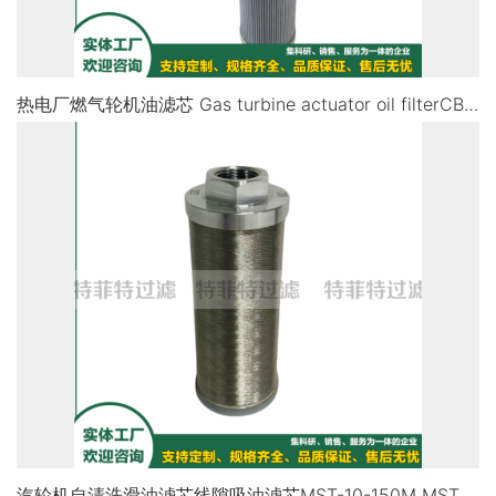
热电厂燃气轮机油滤芯 Gas turbine actuator oil filterCB13299-001V CB13300-001V
汽轮机自清洗滑油滤芯线隙吸油滤芯MST-10-150M MST-12-150M