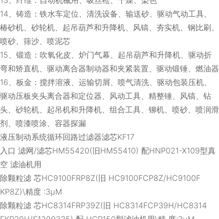
14、铸造：铁水车定位、清洗设备、输送砂、驱动气动工具、
椿砂机、砂轮机、起吊葫芦和升降机、风镐、夯实机、钢比刷、
喷砂、筛沙、喷泥芯
15、锻造：吹氧化皮、炉门气幕、起吊葫芦和升降机、驱动折
弯和矫直机、驱动离合器制动器和夹紧装置、驱动锻锤、燃油器
16、板金：搅拌溶液、运输切屑、喷气清洗、驱动包装压机、
驱动压板夹头离合器和定位器、风动工具、精整锤、风镐、钻
头、砂轮机、起吊机和升降机、组合工具、铆机、喷砂、喷润滑
剂、喷漆喷涂、容器探漏
液压制动系统循环回路过滤器滤芯KF17
入口 滤网/滤芯HM55420(旧HM55410) 配HNP021-X109型真
空 滤油机用
除颗粒滤 芯HC9100FRP8Z(旧 HC9100FCP8Z/HC9100F
KP8Z)\精度 :3μM
除颗粒滤 芯HC8314FRP39Z(旧 HC8314FCP39H/HC8314
FKP39H/S1200335) 配 HCP150型滤油机用\精 度:3μM