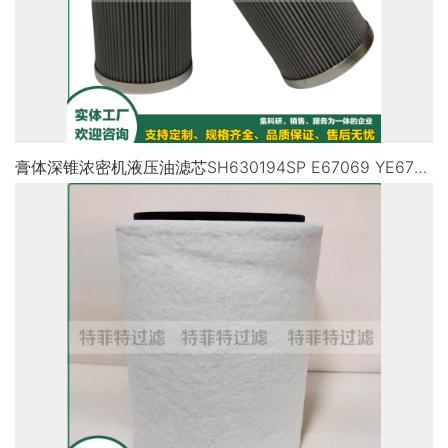
膏体深锥浓密机液压油滤芯SH630194SP E67069 YE67069