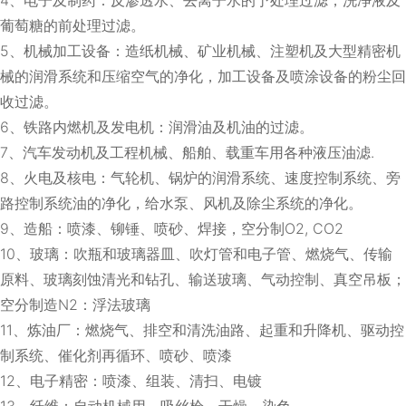
葡萄糖的前处理过滤。
5、机械加工设备：造纸机械、矿业机械、注塑机及大型精密机
械的润滑系统和压缩空气的净化，加工设备及喷涂设备的粉尘回
收过滤。
6、铁路内燃机及发电机：润滑油及机油的过滤。
7、汽车发动机及工程机械、船舶、载重车用各种液压油滤.
8、火电及核电：气轮机、锅炉的润滑系统、速度控制系统、旁
路控制系统油的净化，给水泵、风机及除尘系统的净化。
9、造船：喷漆、铆锤、喷砂、焊接，空分制O2, CO2
10、玻璃：吹瓶和玻璃器皿、吹灯管和电子管、燃烧气、传输
原料、玻璃刻蚀清光和钻孔、输送玻璃、气动控制、真空吊板；
空分制造N2：浮法玻璃
11、炼油厂：燃烧气、排空和清洗油路、起重和升降机、驱动控
制系统、催化剂再循环、喷砂、喷漆
12、电子精密：喷漆、组装、清扫、电镀
13、纤维：自动机械用、吸丝枪、干燥、染色