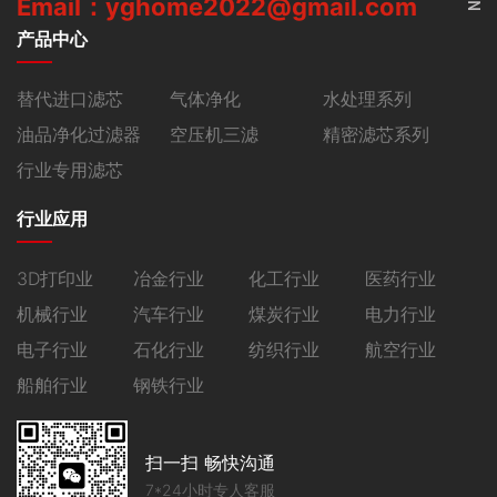
Email：yghome2022@gmail.com
产品中心
替代进口滤芯
气体净化
水处理系列
油品净化过滤器
空压机三滤
精密滤芯系列
行业专用滤芯
行业应用
3D打印业
冶金行业
化工行业
医药行业
机械行业
汽车行业
煤炭行业
电力行业
电子行业
石化行业
纺织行业
航空行业
船舶行业
钢铁行业
扫一扫 畅快沟通
7*24小时专人客服