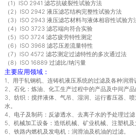
（
1
）
ISO 2941
滤芯抗破裂性试验方法
（
2
）
ISO 2942
液压滤芯结构完整性试验方法
（
3
）
ISO 2943
液压滤芯材料与液体相容性试验方
（
4
）
ISO 3723
滤芯端向符合实验
（
5
）
ISO 3724
滤芯疲劳特性测定
（
6
）
ISO 3968
滤芯压差流量特性
（
7
）
ISO 4572
滤芯测定过滤特性的多次通过法
（8）ISO 16889 过滤比/纳污量
主要应用领域：
1
、用于轧钢机、连铸机液压系统的过滤及各种润滑
2
、石化：炼油、化工生产过程中的产品及中间产品
3
、纺织：搅拌液体、气吊、湿润、运行蓄压器、喷
水。
4
、电子及制药：反渗透水、去离子水的予处理过滤
5
、机械加工设备：造纸机械、矿业机械、注塑机及
6
、铁路内燃机及发电机：润滑油及机油的过滤。