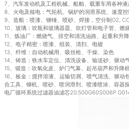
7
、汽车发动机及工程机械、船舶、载重车用各种液
8
、火电及核电：气轮机、锅炉的润滑系统、速度控
9
、造船：喷漆、铆锤、喷砂、焊接，空分制
O2, C
10
、玻璃：吹瓶和玻璃器皿、吹灯管和电子管、燃
11
、炼油厂：燃烧气、排空和清洗油路、起重和升
12
、电子精密：喷漆、组装、清扫、电镀
13
、纤维：自动机械用、吸丝枪、干燥、染色
14
、铸造：铁水车定位、清洗设备、输送砂、驱动
15
、锻造：吹氧化皮、炉门气幕、起吊葫芦和升降
16
、板金：搅拌溶液、运输切屑、喷气清洗、驱动
合工具、铆机、喷砂、喷润滑剂、喷漆喷涂、容器
电厂循环系统过滤器油滤芯20.500G60S006P G01