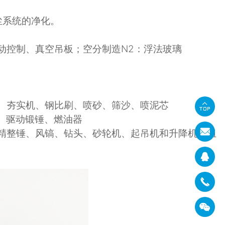
尘系统的净化。
动控制、真空吊板；空分制造
N2
：浮法玻璃
、夯实机、钢比刷、喷砂、筛沙、喷泥芯
、驱动锻锤、燃油器
精整锤、风镐、钻头、砂轮机、起吊机和升降机、组