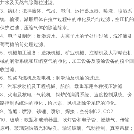
井水及天然气除颗粒过滤。
3、纺织：搅拌液体、气吊、湿润、运行蓄压器、喷液、喷洒系
统、输液。聚脂熔体在拉丝过程中的净化及均匀过滤，空压机的
保护过滤，压缩气体的除油除水。
4、电子及制药：反渗透水、去离子水的予处理过滤，洗净液及
葡萄糖的前处理过滤。
5、机械加工设备：造纸机械、矿业机械、注塑机及大型精密机
械的润滑系统和压缩空气的净化，加工设备及喷涂设备的粉尘回
收过滤。
6、铁路内燃机及发电机：润滑油及机油的过滤。
7、汽车发动机及工程机械、船舶、载重车用各种液压油滤.
8、火电及核电：气轮机、锅炉的润滑系统、速度控制系统、旁
路控制系统油的净化，给水泵、风机及除尘系统的净化。
9、造船：喷漆、铆锤、喷砂、焊接，空分制O2, CO2
10、玻璃：吹瓶和玻璃器皿、吹灯管和电子管、燃烧气、传输
原料、玻璃刻蚀清光和钻孔、输送玻璃、气动控制、真空吊板；