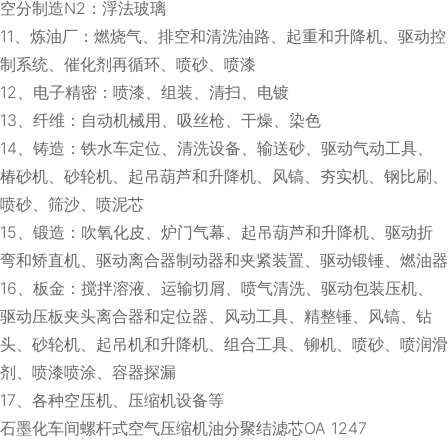
空分制造N2：浮法玻璃
11、炼油厂：燃烧气、排空和清洗油路、起重和升降机、驱动控
制系统、催化剂再循环、喷砂、喷漆
12、电子精密：喷漆、组装、清扫、电镀
13、纤维：自动机械用、吸丝枪、干燥、染色
14、铸造：铁水车定位、清洗设备、输送砂、驱动气动工具、
椿砂机、砂轮机、起吊葫芦和升降机、风镐、夯实机、钢比刷、
喷砂、筛沙、喷泥芯
15、锻造：吹氧化皮、炉门气幕、起吊葫芦和升降机、驱动折
弯和矫直机、驱动离合器制动器和夹紧装置、驱动锻锤、燃油器
16、板金：搅拌溶液、运输切屑、喷气清洗、驱动包装压机、
驱动压板夹头离合器和定位器、风动工具、精整锤、风镐、钻
头、砂轮机、起吊机和升降机、组合工具、铆机、喷砂、喷润滑
剂、喷漆喷涂、容器探漏
17、各种空压机、压缩机设备等
石墨化车间螺杆式空气压缩机油分聚结滤芯OA 1247