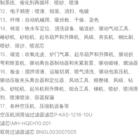
制系统、催化剂再循环、喷砂、喷漆
12、电子精密：喷漆、组装、清扫、电镀
13、纤维：自动机械用、吸丝枪、干燥、染色
14、铸造：铁水车定位、清洗设备、输送砂、驱动气动工具、
椿砂机、砂轮机、起吊葫芦和升降机、风镐、夯实机、钢比刷、
喷砂、筛沙、喷泥芯
15、锻造：吹氧化皮、炉门气幕、起吊葫芦和升降机、驱动折
弯和矫直机、驱动离合器制动器和夹紧装置、驱动锻锤、燃油器
16、板金：搅拌溶液、运输切屑、喷气清洗、驱动包装压机、
驱动压板夹头离合器和定位器、风动工具、精整锤、风镐、钻
头、砂轮机、起吊机和升降机、组合工具、铆机、喷砂、喷润滑
剂、喷漆喷涂、容器探漏
17、各种空压机、压缩机设备等
空压机润滑油过滤器滤芯P-KAS-1216-10U
滤芯\MH-HQEH10.001
双筒过滤器滤芯 BNGL003007005