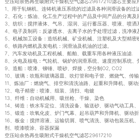
空压站余热再生吸附式干燥机空气滤芯29617210滤芯主要应
1、用于轧钢机、连铸机液压系统的过滤及各种润滑设备的过
2、石化：炼油、化工生产过程中的产品及中间产品的分离及
3、纺织：搅拌液体、气吊、湿润、运行蓄压器、喷液、喷洒
4、电子及制药：反渗透水、去离子水的予处理过滤，洗净液
5、机械加工设备：造纸机械、矿业机械、注塑机及大型精密
6、铁路内燃机及发电机：润滑油及机油的过滤。
7、汽车发动机及工程机械、船舶、载重车用各种液压油滤.
8、火电及核电：气轮机、锅炉的润滑系统、速度控制系统、
9、造船：喷漆、铆锤、喷砂、焊接，空分制O2, CO2
10、玻璃：吹瓶和玻璃器皿、吹灯管和电子管、燃烧气、传
11、炼油厂：燃烧气、排空和清洗油路、起重和升降机、驱
12、电子精密：喷漆、组装、清扫、电镀
13、纤维：自动机械用、吸丝枪、干燥、染色
14、铸造：铁水车定位、清洗设备、输送砂、驱动气动工具
15、锻造：吹氧化皮、炉门气幕、起吊葫芦和升降机、驱动
16、板金：搅拌溶液、运输切屑、喷气清洗、驱动包装压机
剂、喷漆喷涂、容器探漏
空压站余热再生吸附式干燥机空气滤芯29617210