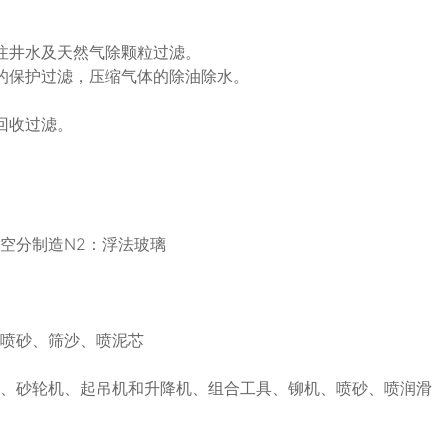
注井水及天然气除颗粒过滤。
的保护过滤，压缩气体的除油除水。
回收过滤。
空分制造N2：浮法玻璃
、喷砂、筛沙、喷泥芯
头、砂轮机、起吊机和升降机、组合工具、铆机、喷砂、喷润滑