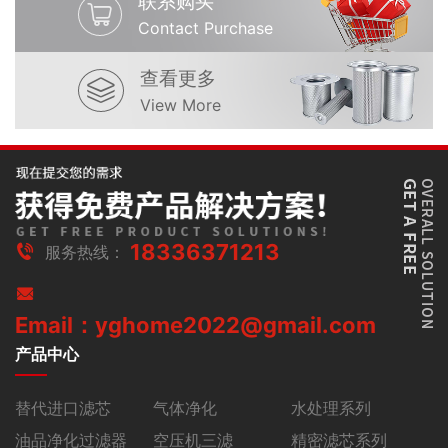
联系购买
Contact Purchase
查看更多
View More
18336371213
服务热线：
Email：yghome2022@gmail.com
产品中心
替代进口滤芯
气体净化
水处理系列
油品净化过滤器
空压机三滤
精密滤芯系列