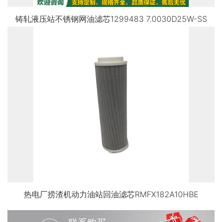
铸轧液压站不锈钢网油滤芯1299483 7.0030D25W-SS
热电厂捞渣机动力油站回油滤芯RMFX182A10HBE