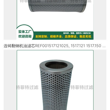
连铸翻钢机油滤芯REF001517121025, 1517.121 1517.150 1517-153