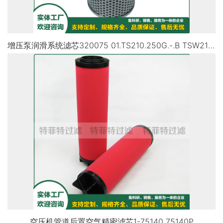
增压泵润滑系统滤芯320075 01.TS210.250G.-.B TSW210.250G
空压机管道后置空气精密滤芯1-75140 75140P