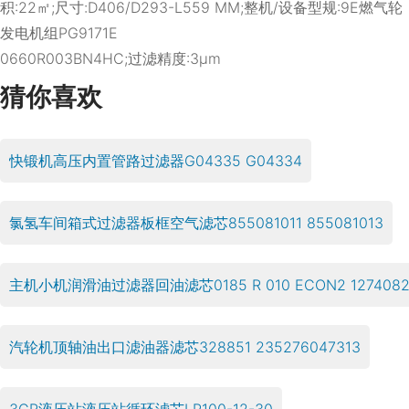
积:22㎡;尺寸:D406/D293-L559 MM;整机/设备型规:9E燃气轮
发电机组PG9171E
0660R003BN4HC;过滤精度:3μm
猜你喜欢
快锻机高压内置管路过滤器G04335 G04334
氯氢车间箱式过滤器板框空气滤芯855081011 855081013
主机小机润滑油过滤器回油滤芯0185 R 010 ECON2 127408
汽轮机顶轴油出口滤油器滤芯328851 235276047313
3CR液压站液压站循环滤芯LP100-12-30