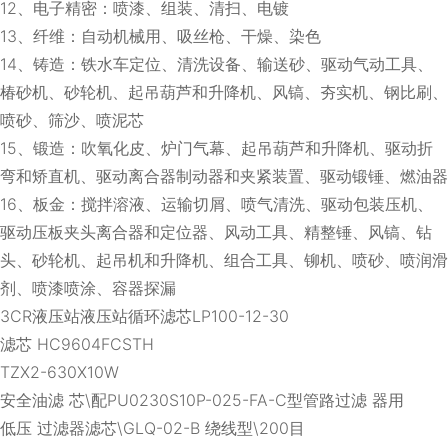
12、电子精密：喷漆、组装、清扫、电镀
13、纤维：自动机械用、吸丝枪、干燥、染色
14、铸造：铁水车定位、清洗设备、输送砂、驱动气动工具、
椿砂机、砂轮机、起吊葫芦和升降机、风镐、夯实机、钢比刷、
喷砂、筛沙、喷泥芯
15、锻造：吹氧化皮、炉门气幕、起吊葫芦和升降机、驱动折
弯和矫直机、驱动离合器制动器和夹紧装置、驱动锻锤、燃油器
16、板金：搅拌溶液、运输切屑、喷气清洗、驱动包装压机、
驱动压板夹头离合器和定位器、风动工具、精整锤、风镐、钻
头、砂轮机、起吊机和升降机、组合工具、铆机、喷砂、喷润滑
剂、喷漆喷涂、容器探漏
3CR液压站液压站循环滤芯LP100-12-30
滤芯 HC9604FCSTH
TZX2-630X10W
安全油滤 芯\配PU0230S10P-025-FA-C型管路过滤 器用
低压 过滤器滤芯\GLQ-02-B 绕线型\200目