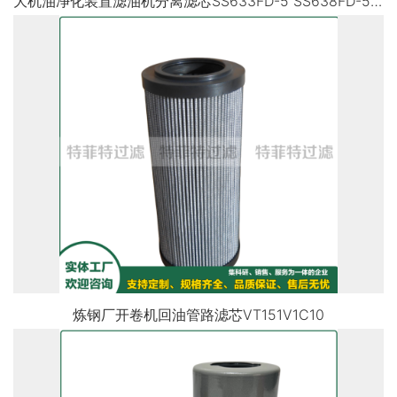
大机油净化装置滤油机分离滤芯SS633FD-5 SS638FD-5 CR43
炼钢厂开卷机回油管路滤芯VT151V1C10