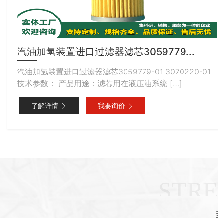
汽油加氢装置进⼝过滤器滤芯3059779...
品
汽油加氢装置进⼝过滤器滤芯3059779-01 3070220-01
水
技术参数： 产品用途：滤芯用在液压油系统 […]
了解详情
我要询价