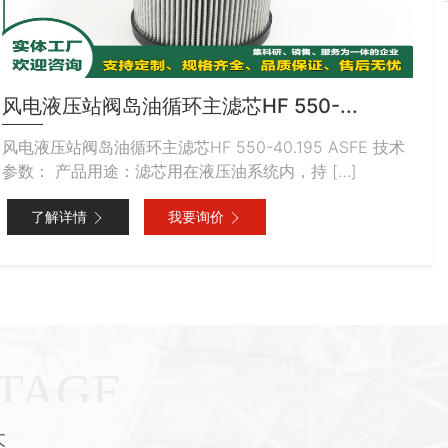
风电液压站阀岛油循环主滤芯HF 550-...
风电液压站阀岛油循环主滤芯HF 550-40.195 ASFE 技术
齿
参数： 产品用途：滤芯用在液压油系统内，持 […]
技
了解详情
我要询价
大