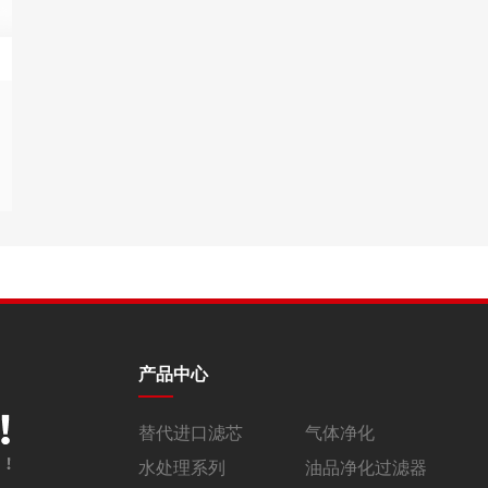
小机EH油动机入口滤芯PRD70KEV25M
小机EH油动机入口滤芯PRD70KEV25M 技术参数： 产品用途：
滤芯用在液压油系统内，持续过滤油中的杂质、 […]
产品中心
替代进口滤芯
气体净化
水处理系列
油品净化过滤器