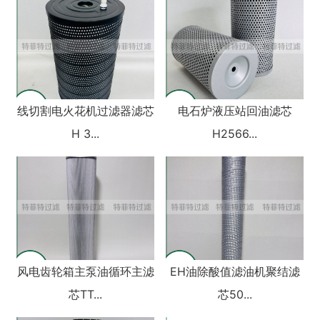
线切割电火花机过滤器滤芯
电石炉液压站回油滤芯
H 3...
H2566...
风电齿轮箱主泵油循环主滤
EH油除酸值滤油机聚结滤
芯TT...
芯50...