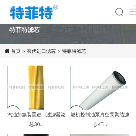
PRODUCT
特菲特滤芯
首页
>
替代进口滤芯
> 特菲特滤芯
汽油加氢装置进⼝过滤器滤
燃机控制油泵真空泵聚结滤
芯30...
芯KT...