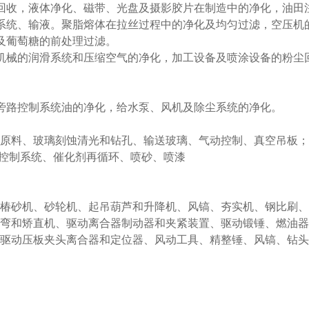
回收，液体净化、磁带、光盘及摄影胶片在制造中的净化，油田
系统、输液。聚脂熔体在拉丝过程中的净化及均匀过滤，空压机
及葡萄糖的前处理过滤。
机械的润滑系统和压缩空气的净化，加工设备及喷涂设备的粉尘
旁路控制系统油的净化，给水泵、风机及除尘系统的净化。
输原料、玻璃刻蚀清光和钻孔、输送玻璃、气动控制、真空吊板；
动控制系统、催化剂再循环、喷砂、喷漆
、椿砂机、砂轮机、起吊葫芦和升降机、风镐、夯实机、钢比刷
折弯和矫直机、驱动离合器制动器和夹紧装置、驱动锻锤、燃油器
、驱动压板夹头离合器和定位器、风动工具、精整锤、风镐、钻