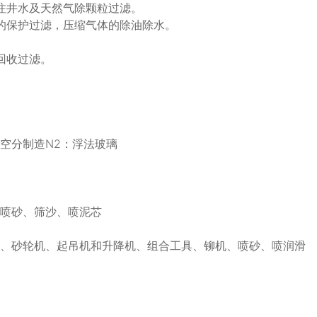
注井水及天然气除颗粒过滤。
的保护过滤，压缩气体的除油除水。
回收过滤。
空分制造N2：浮法玻璃
、喷砂、筛沙、喷泥芯
头、砂轮机、起吊机和升降机、组合工具、铆机、喷砂、喷润滑