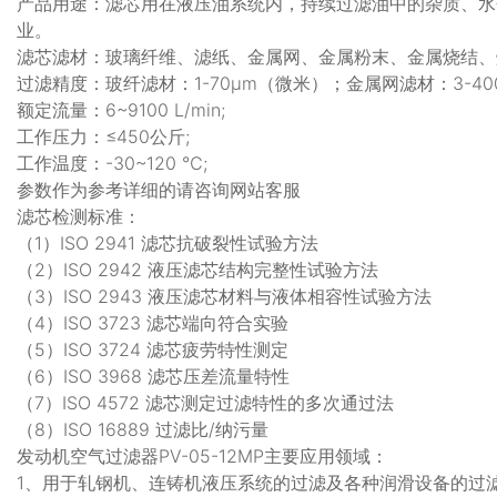
产品用途：滤芯用在液压油系统内，持续过滤油中的杂质、水
业。
滤芯滤材：玻璃纤维、滤纸、金属网、金属粉末、金属烧结、
过滤精度：玻纤滤材：1-70μm（微米）；金属网滤材：3-40
额定流量：6~9100 L/min;
工作压力：≤450公斤;
工作温度：-30~120 ℃;
参数作为参考详细的请咨询网站客服
滤芯检测标准：
（1）ISO 2941 滤芯抗破裂性试验方法
（2）ISO 2942 液压滤芯结构完整性试验方法
（3）ISO 2943 液压滤芯材料与液体相容性试验方法
（4）ISO 3723 滤芯端向符合实验
（5）ISO 3724 滤芯疲劳特性测定
（6）ISO 3968 滤芯压差流量特性
（7）ISO 4572 滤芯测定过滤特性的多次通过法
（8）ISO 16889 过滤比/纳污量
发动机空气过滤器PV-05-12MP主要应用领域：
1、用于轧钢机、连铸机液压系统的过滤及各种润滑设备的过