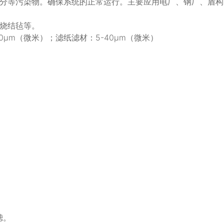
分等污染物。确保系统的正常运行。主要应用电厂、钢厂、盾构
烧结毡等。
0μm（微米）；滤纸滤材：5-40μm（微米）
滤。