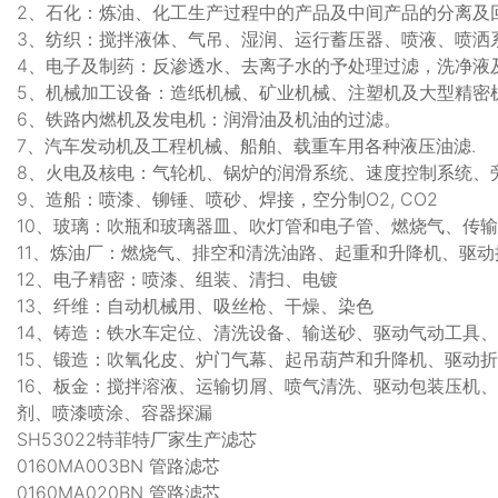
2、石化：炼油、化工生产过程中的产品及中间产品的分离及
3、纺织：搅拌液体、气吊、湿润、运行蓄压器、喷液、喷洒
4、电子及制药：反渗透水、去离子水的予处理过滤，洗净液
5、机械加工设备：造纸机械、矿业机械、注塑机及大型精密
6、铁路内燃机及发电机：润滑油及机油的过滤。
7、汽车发动机及工程机械、船舶、载重车用各种液压油滤.
8、火电及核电：气轮机、锅炉的润滑系统、速度控制系统、
9、造船：喷漆、铆锤、喷砂、焊接，空分制O2, CO2
10、玻璃：吹瓶和玻璃器皿、吹灯管和电子管、燃烧气、传
11、炼油厂：燃烧气、排空和清洗油路、起重和升降机、驱
12、电子精密：喷漆、组装、清扫、电镀
13、纤维：自动机械用、吸丝枪、干燥、染色
14、铸造：铁水车定位、清洗设备、输送砂、驱动气动工具
15、锻造：吹氧化皮、炉门气幕、起吊葫芦和升降机、驱动
16、板金：搅拌溶液、运输切屑、喷气清洗、驱动包装压机
剂、喷漆喷涂、容器探漏
SH53022特菲特厂家生产滤芯
0160MA003BN 管路滤芯
0160MA020BN 管路滤芯