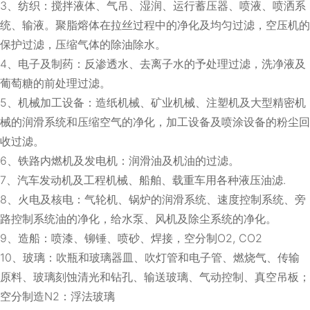
3、纺织：搅拌液体、气吊、湿润、运行蓄压器、喷液、喷洒系
统、输液。聚脂熔体在拉丝过程中的净化及均匀过滤，空压机的
保护过滤，压缩气体的除油除水。
4、电子及制药：反渗透水、去离子水的予处理过滤，洗净液及
葡萄糖的前处理过滤。
5、机械加工设备：造纸机械、矿业机械、注塑机及大型精密机
械的润滑系统和压缩空气的净化，加工设备及喷涂设备的粉尘回
收过滤。
6、铁路内燃机及发电机：润滑油及机油的过滤。
7、汽车发动机及工程机械、船舶、载重车用各种液压油滤.
8、火电及核电：气轮机、锅炉的润滑系统、速度控制系统、旁
路控制系统油的净化，给水泵、风机及除尘系统的净化。
9、造船：喷漆、铆锤、喷砂、焊接，空分制O2, CO2
10、玻璃：吹瓶和玻璃器皿、吹灯管和电子管、燃烧气、传输
原料、玻璃刻蚀清光和钻孔、输送玻璃、气动控制、真空吊板；
空分制造N2：浮法玻璃