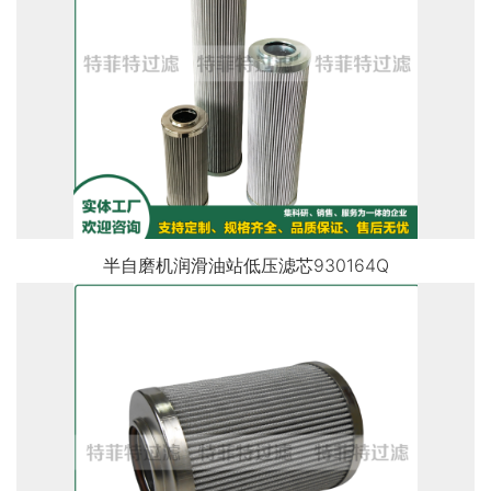
半自磨机润滑油站低压滤芯930164Q