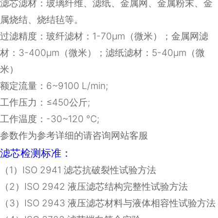
滤芯滤材：
玻璃纤维、滤纸、金属网、金属粉末、金
属烧结、烧结毡等
。
过滤精度：玻纤滤材：1-70μm（微米）；金属网滤
材：3-400μm（微米）；滤纸滤材：5-40μm（微
米）
额定流量：
6~9100 L/min;
工作压力：≤
450
公斤
;
工作温度：
-30~120
℃
;
参数作为参考详细的请咨询网站客服
滤芯检测标准：
（
1
）
ISO 2941
滤芯抗破裂性试验方法
（
2
）
ISO 2942
液压滤芯结构完整性试验方法
（
3
）
ISO 2943
液压滤芯材料与液体相容性试验方法