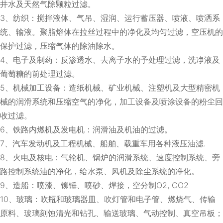
井水及天然气除颗粒过滤。
3、纺织：搅拌液体、气吊、湿润、运行蓄压器、喷液、喷洒系
统、输液。聚脂熔体在拉丝过程中的净化及均匀过滤，空压机的
保护过滤，压缩气体的除油除水。
4、电子及制药：反渗透水、去离子水的予处理过滤，洗净液及
葡萄糖的前处理过滤。
5、机械加工设备：造纸机械、矿业机械、注塑机及大型精密机
械的润滑系统和压缩空气的净化，加工设备及喷涂设备的粉尘回
收过滤。
6、铁路内燃机及发电机：润滑油及机油的过滤。
7、汽车发动机及工程机械、船舶、载重车用各种液压油滤.
8、火电及核电：气轮机、锅炉的润滑系统、速度控制系统、旁
路控制系统油的净化，给水泵、风机及除尘系统的净化。
9、造船：喷漆、铆锤、喷砂、焊接，空分制O2, CO2
10、玻璃：吹瓶和玻璃器皿、吹灯管和电子管、燃烧气、传输
原料、玻璃刻蚀清光和钻孔、输送玻璃、气动控制、真空吊板；