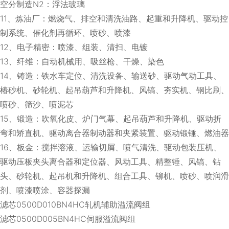
空分制造N2：浮法玻璃
11、炼油厂：燃烧气、排空和清洗油路、起重和升降机、驱动控
制系统、催化剂再循环、喷砂、喷漆
12、电子精密：喷漆、组装、清扫、电镀
13、纤维：自动机械用、吸丝枪、干燥、染色
14、铸造：铁水车定位、清洗设备、输送砂、驱动气动工具、
椿砂机、砂轮机、起吊葫芦和升降机、风镐、夯实机、钢比刷、
喷砂、筛沙、喷泥芯
15、锻造：吹氧化皮、炉门气幕、起吊葫芦和升降机、驱动折
弯和矫直机、驱动离合器制动器和夹紧装置、驱动锻锤、燃油器
16、板金：搅拌溶液、运输切屑、喷气清洗、驱动包装压机、
驱动压板夹头离合器和定位器、风动工具、精整锤、风镐、钻
头、砂轮机、起吊机和升降机、组合工具、铆机、喷砂、喷润滑
剂、喷漆喷涂、容器探漏
滤芯0500D010BN4HC轧机辅助溢流阀组
滤芯0500D005BN4HC伺服溢流阀组