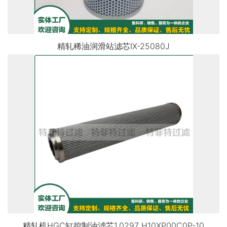
精轧稀油润滑站滤芯IX-25080J
精轧机HGC缸控制油滤芯1.0297 H10XP00C0P-10