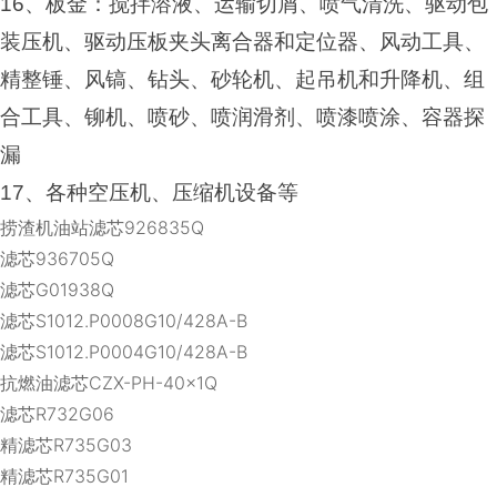
16
、板金：搅拌溶液、运输切屑、喷气清洗、驱动包
装压机、驱动压板夹头离合器和定位器、风动工具、
精整锤、风镐、钻头、砂轮机、起吊机和升降机、组
合工具、铆机、喷砂、喷润滑剂、喷漆喷涂、容器探
漏
17
、各种空压机、压缩机设备等
捞渣机油站滤芯926835Q
滤芯936705Q
滤芯G01938Q
滤芯S1012.P0008G10/428A-B
滤芯S1012.P0004G10/428A-B
抗燃油滤芯CZX-PH-40x1Q
滤芯R732G06
精滤芯R735G03
精滤芯R735G01