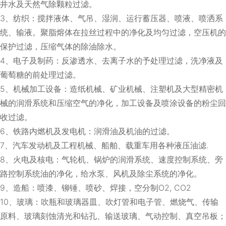
井水及天然气除颗粒过滤。
3、纺织：搅拌液体、气吊、湿润、运行蓄压器、喷液、喷洒系
统、输液。聚脂熔体在拉丝过程中的净化及均匀过滤，空压机的
保护过滤，压缩气体的除油除水。
4、电子及制药：反渗透水、去离子水的予处理过滤，洗净液及
葡萄糖的前处理过滤。
5、机械加工设备：造纸机械、矿业机械、注塑机及大型精密机
械的润滑系统和压缩空气的净化，加工设备及喷涂设备的粉尘回
收过滤。
6、铁路内燃机及发电机：润滑油及机油的过滤。
7、汽车发动机及工程机械、船舶、载重车用各种液压油滤.
8、火电及核电：气轮机、锅炉的润滑系统、速度控制系统、旁
路控制系统油的净化，给水泵、风机及除尘系统的净化。
9、造船：喷漆、铆锤、喷砂、焊接，空分制O2, CO2
10、玻璃：吹瓶和玻璃器皿、吹灯管和电子管、燃烧气、传输
原料、玻璃刻蚀清光和钻孔、输送玻璃、气动控制、真空吊板；