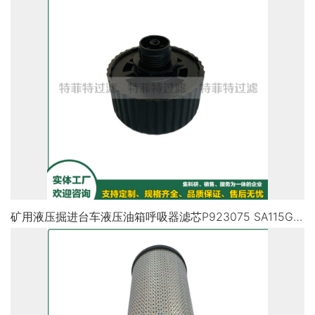
矿用液压掘进台车液压油箱呼吸器滤芯P923075 SA115G4L10A