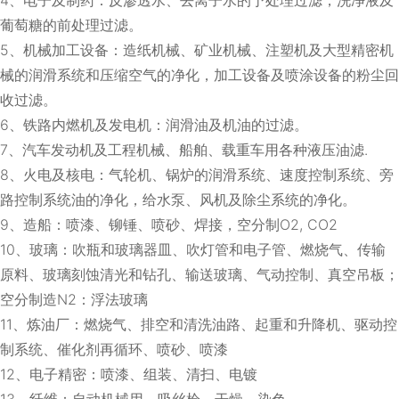
葡萄糖的前处理过滤。
5、机械加工设备：造纸机械、矿业机械、注塑机及大型精密机
械的润滑系统和压缩空气的净化，加工设备及喷涂设备的粉尘回
收过滤。
6、铁路内燃机及发电机：润滑油及机油的过滤。
7、汽车发动机及工程机械、船舶、载重车用各种液压油滤.
8、火电及核电：气轮机、锅炉的润滑系统、速度控制系统、旁
路控制系统油的净化，给水泵、风机及除尘系统的净化。
9、造船：喷漆、铆锤、喷砂、焊接，空分制O2, CO2
10、玻璃：吹瓶和玻璃器皿、吹灯管和电子管、燃烧气、传输
原料、玻璃刻蚀清光和钻孔、输送玻璃、气动控制、真空吊板；
空分制造N2：浮法玻璃
11、炼油厂：燃烧气、排空和清洗油路、起重和升降机、驱动控
制系统、催化剂再循环、喷砂、喷漆
12、电子精密：喷漆、组装、清扫、电镀
13、纤维：自动机械用、吸丝枪、干燥、染色