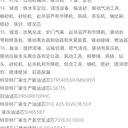
14、铸造：铁水车定位、清洗设备、输送砂、驱动气动工具、
椿砂机、砂轮机、起吊葫芦和升降机、风镐、夯实机、钢比刷、
喷砂、筛沙、喷泥芯
15、锻造：吹氧化皮、炉门气幕、起吊葫芦和升降机、驱动折
弯和矫直机、驱动离合器制动器和夹紧装置、驱动锻锤、燃油器
16、板金：搅拌溶液、运输切屑、喷气清洗、驱动包装压机、
驱动压板夹头离合器和定位器、风动工具、精整锤、风镐、钻
头、砂轮机、起吊机和升降机、组合工具、铆机、喷砂、喷润滑
剂、喷漆喷涂、容器探漏
特菲特厂家生产吸油滤芯STR1405SG1M90P01
特菲特厂家生产吸油滤芯LSE115
回油滤芯0950R010PHC
特菲特厂家生产油滤芯01.E 425.10VG.16.S1.P
液压油滤芯SH65587
特菲特厂家生产真空泵滤芯731630-0000
油滤芯12微米玻纤UE219AS04Z