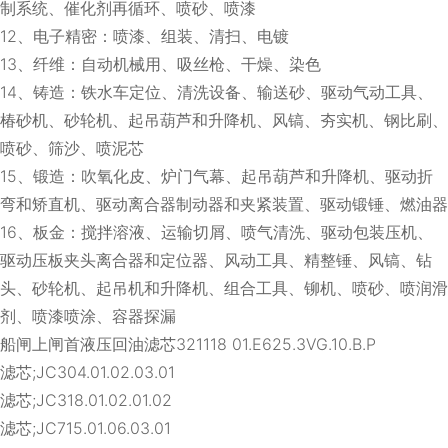
制系统、催化剂再循环、喷砂、喷漆
12、电子精密：喷漆、组装、清扫、电镀
13、纤维：自动机械用、吸丝枪、干燥、染色
14、铸造：铁水车定位、清洗设备、输送砂、驱动气动工具、
椿砂机、砂轮机、起吊葫芦和升降机、风镐、夯实机、钢比刷、
喷砂、筛沙、喷泥芯
15、锻造：吹氧化皮、炉门气幕、起吊葫芦和升降机、驱动折
弯和矫直机、驱动离合器制动器和夹紧装置、驱动锻锤、燃油器
16、板金：搅拌溶液、运输切屑、喷气清洗、驱动包装压机、
驱动压板夹头离合器和定位器、风动工具、精整锤、风镐、钻
头、砂轮机、起吊机和升降机、组合工具、铆机、喷砂、喷润滑
剂、喷漆喷涂、容器探漏
船闸上闸首液压回油滤芯321118 01.E625.3VG.10.B.P
滤芯;JC304.01.02.03.01
滤芯;JC318.01.02.01.02
滤芯;JC715.01.06.03.01