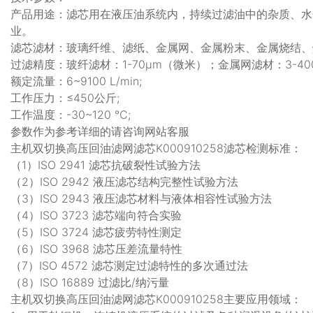
产品用途：滤芯用在液压油系统内，持续过滤油中的杂质、水
业。
滤芯滤材：玻璃纤维、滤纸、金属网、金属粉末、金属烧结、
过滤精度：玻纤滤材：1-70μm（微米）；金属网滤材：3-40
额定流量：6~9100 L/min;
工作压力：≤450公斤;
工作温度：-30~120 ℃;
参数作为参考详细的请咨询网站客服
主机双切换高压回油滤网滤芯K000910258滤芯检测标准：
（1）ISO 2941 滤芯抗破裂性试验方法
（2）ISO 2942 液压滤芯结构完整性试验方法
（3）ISO 2943 液压滤芯材料与液体相容性试验方法
（4）ISO 3723 滤芯端向符合实验
（5）ISO 3724 滤芯疲劳特性测定
（6）ISO 3968 滤芯压差流量特性
（7）ISO 4572 滤芯测定过滤特性的多次通过法
（8）ISO 16889 过滤比/纳污量
主机双切换高压回油滤网滤芯K000910258主要应用领域：