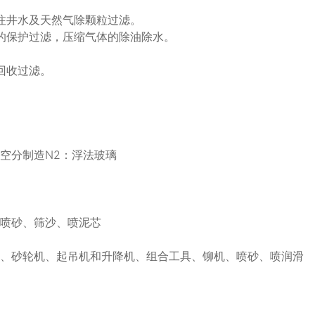
注井水及天然气除颗粒过滤。
的保护过滤，压缩气体的除油除水。
回收过滤。
空分制造N2：浮法玻璃
、喷砂、筛沙、喷泥芯
头、砂轮机、起吊机和升降机、组合工具、铆机、喷砂、喷润滑