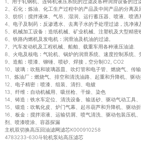
1、用于轧钢机、连铸机液压系统的过滤及各种润滑设备的过
2、石化：炼油、化工生产过程中的产品及中间产品的分离及
3、纺织：搅拌液体、气吊、湿润、运行蓄压器、喷液、喷洒
4、电子及制药：反渗透水、去离子水的予处理过滤，洗净液
5、机械加工设备：造纸机械、矿业机械、注塑机及大型精密
6、铁路内燃机及发电机：润滑油及机油的过滤。
7、汽车发动机及工程机械、船舶、载重车用各种液压油滤.
8、火电及核电：气轮机、锅炉的润滑系统、速度控制系统、
9、造船：喷漆、铆锤、喷砂、焊接，空分制O2, CO2
10、玻璃：吹瓶和玻璃器皿、吹灯管和电子管、燃烧气、传
11、炼油厂：燃烧气、排空和清洗油路、起重和升降机、驱
12、电子精密：喷漆、组装、清扫、电镀
13、纤维：自动机械用、吸丝枪、干燥、染色
14、铸造：铁水车定位、清洗设备、输送砂、驱动气动工具
15、锻造：吹氧化皮、炉门气幕、起吊葫芦和升降机、驱动
16、板金：搅拌溶液、运输切屑、喷气清洗、驱动包装压机
剂、喷漆喷涂、容器探漏
主机双切换高压回油滤网滤芯K000910258
4783233-630斗轮机泵站高压滤芯