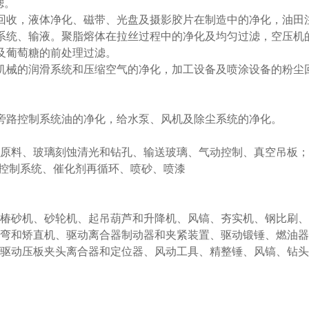
滤。
回收，液体净化、磁带、光盘及摄影胶片在制造中的净化，油田
系统、输液。聚脂熔体在拉丝过程中的净化及均匀过滤，空压机
及葡萄糖的前处理过滤。
机械的润滑系统和压缩空气的净化，加工设备及喷涂设备的粉尘
旁路控制系统油的净化，给水泵、风机及除尘系统的净化。
输原料、玻璃刻蚀清光和钻孔、输送玻璃、气动控制、真空吊板；
动控制系统、催化剂再循环、喷砂、喷漆
、椿砂机、砂轮机、起吊葫芦和升降机、风镐、夯实机、钢比刷
折弯和矫直机、驱动离合器制动器和夹紧装置、驱动锻锤、燃油器
、驱动压板夹头离合器和定位器、风动工具、精整锤、风镐、钻