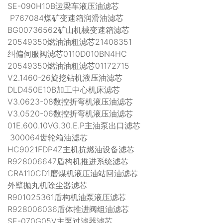
SE-090H10B运梁车液压油滤芯
P767084煤矿变速箱润滑油滤芯
BG00736562矿山机械变速箱滤芯
20549350燃油油粗滤芯21408351
纠偏伺服阀滤芯0110D010BN4HC
20549350燃油油粗滤芯01172715
V2.1460-26旋挖钻机液压油滤芯
DLD450E10B加工中心机床滤芯
V3.0623-08数控折弯机液压油滤芯
V3.0520-06数控折弯机液压油滤芯
01E.600.10VG.30.E.P主油泵出口滤芯
300064齿轮箱油滤芯
HC9021FDP4Z主机抗燃油设备滤芯
R928006647盾构机推进系统滤芯
CRA110CD1磨煤机液压油站回油滤芯
外壁抛丸机除尘器滤芯
R901025361盾构机油泵液压滤芯
R928006036盾体推进阀组油滤芯
SE-070G05V主泵过滤器滤芯