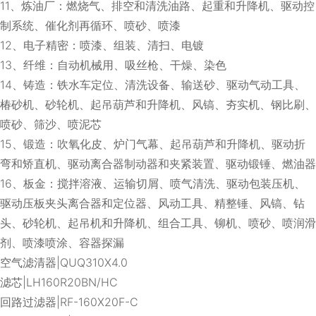
11、炼油厂：燃烧气、排空和清洗油路、起重和升降机、驱动控
制系统、催化剂再循环、喷砂、喷漆
12、电子精密：喷漆、组装、清扫、电镀
13、纤维：自动机械用、吸丝枪、干燥、染色
14、铸造：铁水车定位、清洗设备、输送砂、驱动气动工具、
椿砂机、砂轮机、起吊葫芦和升降机、风镐、夯实机、钢比刷、
喷砂、筛沙、喷泥芯
15、锻造：吹氧化皮、炉门气幕、起吊葫芦和升降机、驱动折
弯和矫直机、驱动离合器制动器和夹紧装置、驱动锻锤、燃油器
16、板金：搅拌溶液、运输切屑、喷气清洗、驱动包装压机、
驱动压板夹头离合器和定位器、风动工具、精整锤、风镐、钻
头、砂轮机、起吊机和升降机、组合工具、铆机、喷砂、喷润滑
剂、喷漆喷涂、容器探漏
空气滤清器|QUQ310X4.0
滤芯|LH160R20BN/HC
回路过滤器|RF-160X20F-C