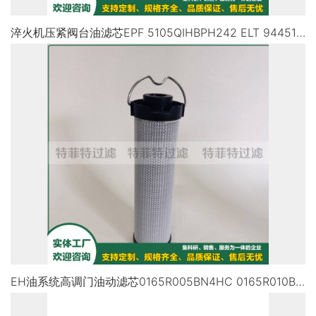
淬火机压紧阀台油滤芯EPF 5105QIHBPH242 ELT 944514Q
EH油系统高调门油动滤芯0165R005BN4HC 0165R010BN4HC