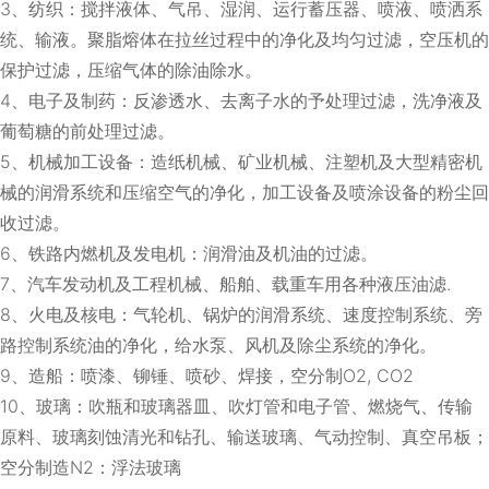
3、纺织：搅拌液体、气吊、湿润、运行蓄压器、喷液、喷洒系
统、输液。聚脂熔体在拉丝过程中的净化及均匀过滤，空压机的
保护过滤，压缩气体的除油除水。
4、电子及制药：反渗透水、去离子水的予处理过滤，洗净液及
葡萄糖的前处理过滤。
5、机械加工设备：造纸机械、矿业机械、注塑机及大型精密机
械的润滑系统和压缩空气的净化，加工设备及喷涂设备的粉尘回
收过滤。
6、铁路内燃机及发电机：润滑油及机油的过滤。
7、汽车发动机及工程机械、船舶、载重车用各种液压油滤.
8、火电及核电：气轮机、锅炉的润滑系统、速度控制系统、旁
路控制系统油的净化，给水泵、风机及除尘系统的净化。
9、造船：喷漆、铆锤、喷砂、焊接，空分制O2, CO2
10、玻璃：吹瓶和玻璃器皿、吹灯管和电子管、燃烧气、传输
原料、玻璃刻蚀清光和钻孔、输送玻璃、气动控制、真空吊板；
空分制造N2：浮法玻璃