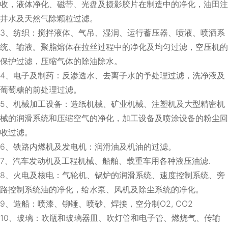
收，液体净化、磁带、光盘及摄影胶片在制造中的净化，油田注
井水及天然气除颗粒过滤。
3、纺织：搅拌液体、气吊、湿润、运行蓄压器、喷液、喷洒系
统、输液。聚脂熔体在拉丝过程中的净化及均匀过滤，空压机的
保护过滤，压缩气体的除油除水。
4、电子及制药：反渗透水、去离子水的予处理过滤，洗净液及
葡萄糖的前处理过滤。
5、机械加工设备：造纸机械、矿业机械、注塑机及大型精密机
械的润滑系统和压缩空气的净化，加工设备及喷涂设备的粉尘回
收过滤。
6、铁路内燃机及发电机：润滑油及机油的过滤。
7、汽车发动机及工程机械、船舶、载重车用各种液压油滤.
8、火电及核电：气轮机、锅炉的润滑系统、速度控制系统、旁
路控制系统油的净化，给水泵、风机及除尘系统的净化。
9、造船：喷漆、铆锤、喷砂、焊接，空分制O2, CO2
10、玻璃：吹瓶和玻璃器皿、吹灯管和电子管、燃烧气、传输