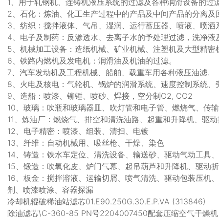
1、用于轧钢机、连铸机液压系统的过滤及各种润滑设备的过
2、石化：炼油、化工生产过程中的产品及中间产品的分离及
3、纺织：搅拌液体、气吊、湿润、运行蓄压器、喷液、喷洒
4、电子及制药：反渗透水、去离子水的予处理过滤，洗净液
5、机械加工设备：造纸机械、矿业机械、注塑机及大型精密
6、铁路内燃机及发电机：润滑油及机油的过滤。
7、汽车发动机及工程机械、船舶、载重车用各种液压油滤.
8、火电及核电：气轮机、锅炉的润滑系统、速度控制系统、
9、造船：喷漆、铆锤、喷砂、焊接，空分制O2, CO2
10、玻璃：吹瓶和玻璃器皿、吹灯管和电子管、燃烧气、传
11、炼油厂：燃烧气、排空和清洗油路、起重和升降机、驱
12、电子精密：喷漆、组装、清扫、电镀
13、纤维：自动机械用、吸丝枪、干燥、染色
14、铸造：铁水车定位、清洗设备、输送砂、驱动气动工具
15、锻造：吹氧化皮、炉门气幕、起吊葫芦和升降机、驱动
16、板金：搅拌溶液、运输切屑、喷气清洗、驱动包装压机
剂、喷漆喷涂、容器探漏
冷却机辊破稀油站滤芯01.E90.250G.30.E.P.VA (313846)
除油滤芯\C-360-85 PN号2204007450配套压缩空气干燥机