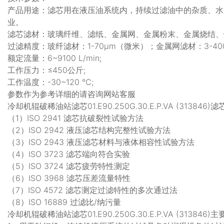
产品用途：滤芯用在液压油系统内，持续过滤油中的杂质、水
业。
滤芯滤材：玻璃纤维、滤纸、金属网、金属粉末、金属烧结、
过滤精度：玻纤滤材：1-70μm（微米）；金属网滤材：3-40
额定流量：6~9100 L/min;
工作压力：≤450公斤;
工作温度：-30~120 ℃;
参数作为参考详细的请咨询网站客服
冷却机辊破稀油站滤芯01.E90.250G.30.E.P.VA (313846
（1）ISO 2941 滤芯抗破裂性试验方法
（2）ISO 2942 液压滤芯结构完整性试验方法
（3）ISO 2943 液压滤芯材料与液体相容性试验方法
（4）ISO 3723 滤芯端向符合实验
（5）ISO 3724 滤芯疲劳特性测定
（6）ISO 3968 滤芯压差流量特性
（7）ISO 4572 滤芯测定过滤特性的多次通过法
（8）ISO 16889 过滤比/纳污量
冷却机辊破稀油站滤芯01.E90.250G.30.E.P.VA (313846