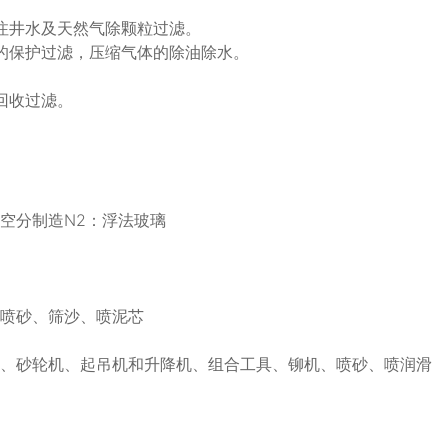
注井水及天然气除颗粒过滤。
的保护过滤，压缩气体的除油除水。
回收过滤。
空分制造N2：浮法玻璃
、喷砂、筛沙、喷泥芯
头、砂轮机、起吊机和升降机、组合工具、铆机、喷砂、喷润滑