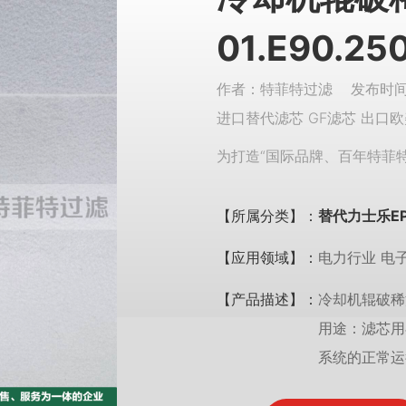
01.E90.250
作者：特菲特过滤 发布时间：
进口替代滤芯 GF滤芯 出口欧
为打造“国际品牌、百年特菲
【所属分类】：
替代力士乐E
【应用领域】：
电力行业 电
【产品描述】：
冷却机辊破稀油站滤
用途：滤芯用
系统的正常运