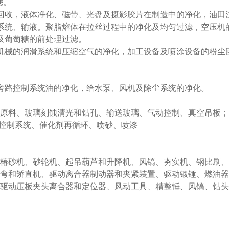
滤。
回收，液体净化、磁带、光盘及摄影胶片在制造中的净化，油田
系统、输液。聚脂熔体在拉丝过程中的净化及均匀过滤，空压机
及葡萄糖的前处理过滤。
机械的润滑系统和压缩空气的净化，加工设备及喷涂设备的粉尘
旁路控制系统油的净化，给水泵、风机及除尘系统的净化。
输原料、玻璃刻蚀清光和钻孔、输送玻璃、气动控制、真空吊板；
动控制系统、催化剂再循环、喷砂、喷漆
、椿砂机、砂轮机、起吊葫芦和升降机、风镐、夯实机、钢比刷
折弯和矫直机、驱动离合器制动器和夹紧装置、驱动锻锤、燃油器
、驱动压板夹头离合器和定位器、风动工具、精整锤、风镐、钻