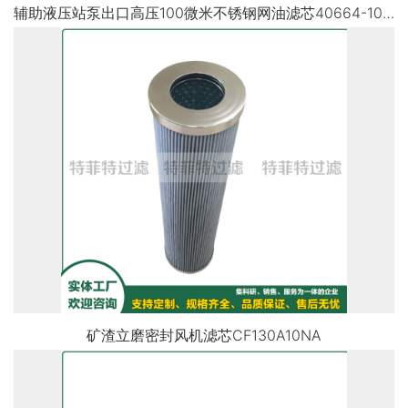
辅助液压站泵出口高压100微米不锈钢网油滤芯40664-100/c
矿渣立磨密封风机滤芯CF130A10NA