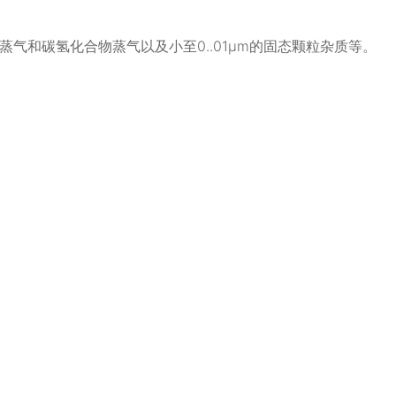
和碳氢化合物蒸气以及小至0..01μm的固态颗粒杂质等。