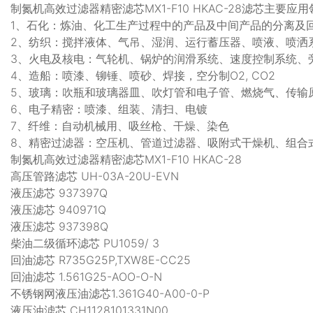
制氮机高效过滤器精密滤芯MX1-F10 HKAC-28滤芯主要应
1、石化：炼油、化工生产过程中的产品及中间产品的分离及
2、纺织：搅拌液体、气吊、湿润、运行蓄压器、喷液、喷洒
3、火电及核电：气轮机、锅炉的润滑系统、速度控制系统、
4、造船：喷漆、铆锤、喷砂、焊接，空分制O2, CO2
5、玻璃：吹瓶和玻璃器皿、吹灯管和电子管、燃烧气、传输
6、电子精密：喷漆、组装、清扫、电镀
7、纤维：自动机械用、吸丝枪、干燥、染色
8、精密过滤器：空压机、管道过滤器、吸附式干燥机、组合
制氮机高效过滤器精密滤芯MX1-F10 HKAC-28
高压管路滤芯 UH-03A-20U-EVN
液压滤芯 937397Q
液压滤芯 940971Q
液压滤芯 937398Q
柴油二级循环滤芯 PU1059/ 3
回油滤芯 R735G25P,TXW8E-CC25
回油滤芯 1.561G25-AOO-O-N
不锈钢网液压油滤芯1.361G40-A00-0-P
液压油滤芯 CH1128101331N00