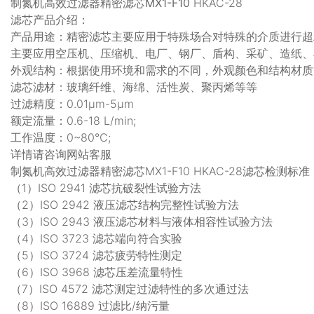
制氮机高效过滤器精密滤芯MX1-F10
HKAC-28
滤芯产品介绍：
产品用途：精密滤芯主要应用于特殊场合对特殊的介质进行超精
主要应用空压机、压缩机、电厂、钢厂、盾构、采矿、造纸、
外观结构：根据使用环境和需求的不同，外观颜色和结构材质
滤芯滤材：玻璃纤维、海绵、活性炭、聚丙烯等等
过滤精度：0.01μm-5μm
额定流量：0.6-18 L/min;
工作温度：0~80℃;
详情请咨询网站客服
制氮机高效过滤器精密滤芯MX1-F10 HKAC-28滤芯检测标准
（1）ISO 2941 滤芯抗破裂性试验方法
（2）ISO 2942 液压滤芯结构完整性试验方法
（3）ISO 2943 液压滤芯材料与液体相容性试验方法
（4）ISO 3723 滤芯端向符合实验
（5）ISO 3724 滤芯疲劳特性测定
（6）ISO 3968 滤芯压差流量特性
（7）ISO 4572 滤芯测定过滤特性的多次通过法
（8）ISO 16889 过滤比/纳污量