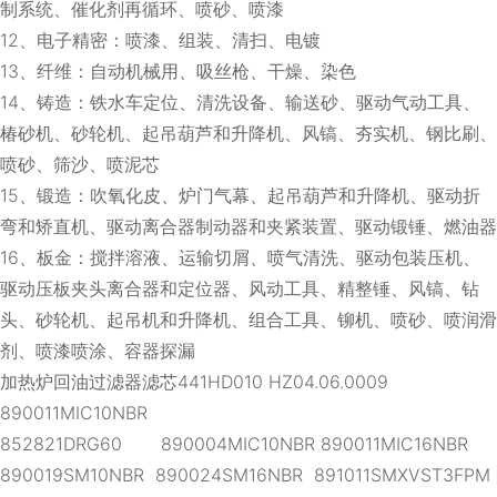
制系统、催化剂再循环、喷砂、喷漆
12、电子精密：喷漆、组装、清扫、电镀
13、纤维：自动机械用、吸丝枪、干燥、染色
14、铸造：铁水车定位、清洗设备、输送砂、驱动气动工具、
椿砂机、砂轮机、起吊葫芦和升降机、风镐、夯实机、钢比刷、
喷砂、筛沙、喷泥芯
15、锻造：吹氧化皮、炉门气幕、起吊葫芦和升降机、驱动折
弯和矫直机、驱动离合器制动器和夹紧装置、驱动锻锤、燃油器
16、板金：搅拌溶液、运输切屑、喷气清洗、驱动包装压机、
驱动压板夹头离合器和定位器、风动工具、精整锤、风镐、钻
头、砂轮机、起吊机和升降机、组合工具、铆机、喷砂、喷润滑
剂、喷漆喷涂、容器探漏
加热炉回油过滤器滤芯441HD010 HZ04.06.0009
890011MIC10NBR
852821DRG60 890004MIC10NBR 890011MIC16NBR
890019SM10NBR 890024SM16NBR 891011SMXVST3FPM