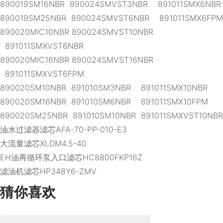
890019SM16NBR 890024SMVST3NBR 891011SMX6NBR
890019SM25NBR 890024SMVST6NBR 891011SMX6FPM
890020MIC10NBR 890024SMVST10NBR
891011SMXVST6NBR
890020MIC16NBR 890024SMVST16NBR
891011SMXVST6FPM
890020SM10NBR 891010SM3NBR 891011SMX10NBR
890020SM16NBR 891010SM6NBR 891011SMX10FPM
890020SM25NBR 891010SM10NBR 891011SMXVST10NBR
油水过滤器滤芯AFA-70-PP-010-E3
大流量滤芯XLDM4.5-40
EH油再循环泵入口滤芯HC8800FKP16Z
滤油机滤芯HP348Y6-ZMV
猜你喜欢