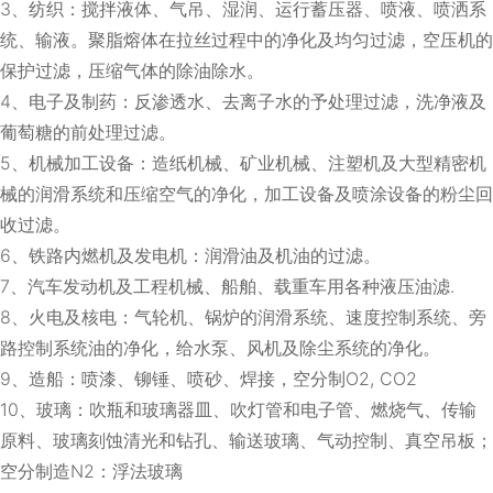
3、纺织：搅拌液体、气吊、湿润、运行蓄压器、喷液、喷洒系
统、输液。聚脂熔体在拉丝过程中的净化及均匀过滤，空压机的
保护过滤，压缩气体的除油除水。
4、电子及制药：反渗透水、去离子水的予处理过滤，洗净液及
葡萄糖的前处理过滤。
5、机械加工设备：造纸机械、矿业机械、注塑机及大型精密机
械的润滑系统和压缩空气的净化，加工设备及喷涂设备的粉尘回
收过滤。
6、铁路内燃机及发电机：润滑油及机油的过滤。
7、汽车发动机及工程机械、船舶、载重车用各种液压油滤.
8、火电及核电：气轮机、锅炉的润滑系统、速度控制系统、旁
路控制系统油的净化，给水泵、风机及除尘系统的净化。
9、造船：喷漆、铆锤、喷砂、焊接，空分制O2, CO2
10、玻璃：吹瓶和玻璃器皿、吹灯管和电子管、燃烧气、传输
原料、玻璃刻蚀清光和钻孔、输送玻璃、气动控制、真空吊板；
空分制造N2：浮法玻璃