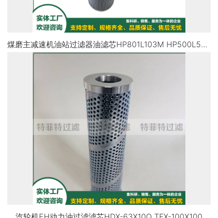
煤磨主减速机油站过滤器油滤芯HP801L103M HP500L53M
汽轮机EH动力油过滤滤芯HDX-63X10Q TFX-100X100