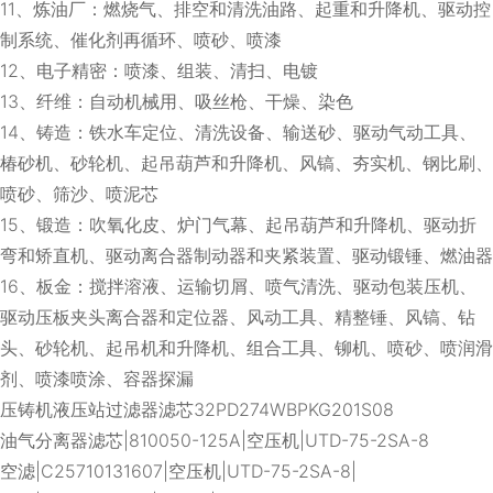
11、炼油厂：燃烧气、排空和清洗油路、起重和升降机、驱动控
制系统、催化剂再循环、喷砂、喷漆
12、电子精密：喷漆、组装、清扫、电镀
13、纤维：自动机械用、吸丝枪、干燥、染色
14、铸造：铁水车定位、清洗设备、输送砂、驱动气动工具、
椿砂机、砂轮机、起吊葫芦和升降机、风镐、夯实机、钢比刷、
喷砂、筛沙、喷泥芯
15、锻造：吹氧化皮、炉门气幕、起吊葫芦和升降机、驱动折
弯和矫直机、驱动离合器制动器和夹紧装置、驱动锻锤、燃油器
16、板金：搅拌溶液、运输切屑、喷气清洗、驱动包装压机、
驱动压板夹头离合器和定位器、风动工具、精整锤、风镐、钻
头、砂轮机、起吊机和升降机、组合工具、铆机、喷砂、喷润滑
剂、喷漆喷涂、容器探漏
压铸机液压站过滤器滤芯32PD274WBPKG201S08
油气分离器滤芯|810050-125A|空压机|UTD-75-2SA-8
空滤|C25710131607|空压机|UTD-75-2SA-8|