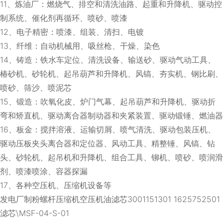
11、炼油厂：燃烧气、排空和清洗油路、起重和升降机、驱动控
制系统、催化剂再循环、喷砂、喷漆
12、电子精密：喷漆、组装、清扫、电镀
13、纤维：自动机械用、吸丝枪、干燥、染色
14、铸造：铁水车定位、清洗设备、输送砂、驱动气动工具、
椿砂机、砂轮机、起吊葫芦和升降机、风镐、夯实机、钢比刷、
喷砂、筛沙、喷泥芯
15、锻造：吹氧化皮、炉门气幕、起吊葫芦和升降机、驱动折
弯和矫直机、驱动离合器制动器和夹紧装置、驱动锻锤、燃油器
16、板金：搅拌溶液、运输切屑、喷气清洗、驱动包装压机、
驱动压板夹头离合器和定位器、风动工具、精整锤、风镐、钻
头、砂轮机、起吊机和升降机、组合工具、铆机、喷砂、喷润滑
剂、喷漆喷涂、容器探漏
17、各种空压机、压缩机设备等
发电厂制粉螺杆压缩机空压机油滤芯3001151301 1625752501
滤芯\MSF-04-S-01