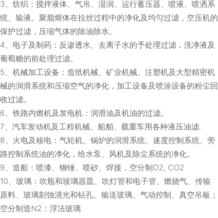
3、纺织：搅拌液体、气吊、湿润、运行蓄压器、喷液、喷洒系
统、输液。聚脂熔体在拉丝过程中的净化及均匀过滤，空压机的
保护过滤，压缩气体的除油除水。
4、电子及制药：反渗透水、去离子水的予处理过滤，洗净液及
葡萄糖的前处理过滤。
5、机械加工设备：造纸机械、矿业机械、注塑机及大型精密机
械的润滑系统和压缩空气的净化，加工设备及喷涂设备的粉尘回
收过滤。
6、铁路内燃机及发电机：润滑油及机油的过滤。
7、汽车发动机及工程机械、船舶、载重车用各种液压油滤.
8、火电及核电：气轮机、锅炉的润滑系统、速度控制系统、旁
路控制系统油的净化，给水泵、风机及除尘系统的净化。
9、造船：喷漆、铆锤、喷砂、焊接，空分制O2, CO2
10、玻璃：吹瓶和玻璃器皿、吹灯管和电子管、燃烧气、传输
原料、玻璃刻蚀清光和钻孔、输送玻璃、气动控制、真空吊板；
空分制造N2：浮法玻璃