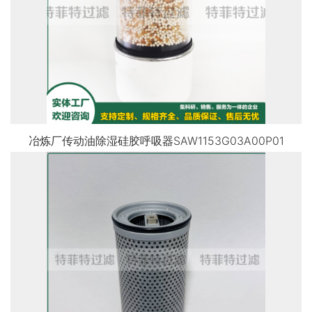
冶炼厂传动油除湿硅胶呼吸器SAW1153G03A00P01