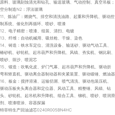
原料、玻璃刻蚀清光和钻孔、输送玻璃、气动控制、真空吊板；
空分制造N2：浮法玻璃
11、炼油厂：燃烧气、排空和清洗油路、起重和升降机、驱动控
制系统、催化剂再循环、喷砂、喷漆
12、电子精密：喷漆、组装、清扫、电镀
13、纤维：自动机械用、吸丝枪、干燥、染色
14、铸造：铁水车定位、清洗设备、输送砂、驱动气动工具、
椿砂机、砂轮机、起吊葫芦和升降机、风镐、夯实机、钢比刷、
喷砂、筛沙、喷泥芯
15、锻造：吹氧化皮、炉门气幕、起吊葫芦和升降机、驱动折
弯和矫直机、驱动离合器制动器和夹紧装置、驱动锻锤、燃油器
16、板金：搅拌溶液、运输切屑、喷气清洗、驱动包装压机、
驱动压板夹头离合器和定位器、风动工具、精整锤、风镐、钻
头、砂轮机、起吊机和升降机、组合工具、铆机、喷砂、喷润滑
剂、喷漆喷涂、容器探漏
特菲特生产回油滤芯0240R005BN4HC