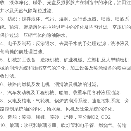
收，液体净化、磁带、光盘及摄影胶片在制造中的净化，油田注
井水及天然气除颗粒过滤。
3、纺织：搅拌液体、气吊、湿润、运行蓄压器、喷液、喷洒系
统、输液。聚脂熔体在拉丝过程中的净化及均匀过滤，空压机的
保护过滤，压缩气体的除油除水。
4、电子及制药：反渗透水、去离子水的予处理过滤，洗净液及
葡萄糖的前处理过滤。
5、机械加工设备：造纸机械、矿业机械、注塑机及大型精密机
械的润滑系统和压缩空气的净化，加工设备及喷涂设备的粉尘回
收过滤。
6、铁路内燃机及发电机：润滑油及机油的过滤。
7、汽车发动机及工程机械、船舶、载重车用各种液压油滤.
8、火电及核电：气轮机、锅炉的润滑系统、速度控制系统、旁
路控制系统油的净化，给水泵、风机及除尘系统的净化。
9、造船：喷漆、铆锤、喷砂、焊接，空分制O2, CO2
10、玻璃：吹瓶和玻璃器皿、吹灯管和电子管、燃烧气、传输