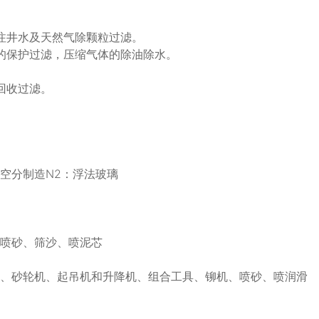
注井水及天然气除颗粒过滤。
的保护过滤，压缩气体的除油除水。
回收过滤。
空分制造N2：浮法玻璃
、喷砂、筛沙、喷泥芯
头、砂轮机、起吊机和升降机、组合工具、铆机、喷砂、喷润滑