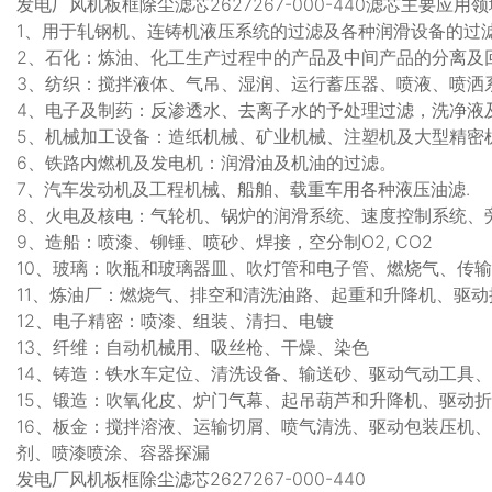
发电厂风机板框除尘滤芯2627267-000-440滤芯主要应用
1、用于轧钢机、连铸机液压系统的过滤及各种润滑设备的过
2、石化：炼油、化工生产过程中的产品及中间产品的分离及
3、纺织：搅拌液体、气吊、湿润、运行蓄压器、喷液、喷洒
4、电子及制药：反渗透水、去离子水的予处理过滤，洗净液
5、机械加工设备：造纸机械、矿业机械、注塑机及大型精密
6、铁路内燃机及发电机：润滑油及机油的过滤。
7、汽车发动机及工程机械、船舶、载重车用各种液压油滤.
8、火电及核电：气轮机、锅炉的润滑系统、速度控制系统、
9、造船：喷漆、铆锤、喷砂、焊接，空分制O2, CO2
10、玻璃：吹瓶和玻璃器皿、吹灯管和电子管、燃烧气、传
11、炼油厂：燃烧气、排空和清洗油路、起重和升降机、驱
12、电子精密：喷漆、组装、清扫、电镀
13、纤维：自动机械用、吸丝枪、干燥、染色
14、铸造：铁水车定位、清洗设备、输送砂、驱动气动工具
15、锻造：吹氧化皮、炉门气幕、起吊葫芦和升降机、驱动
16、板金：搅拌溶液、运输切屑、喷气清洗、驱动包装压机
剂、喷漆喷涂、容器探漏
发电厂风机板框除尘滤芯2627267-000-440