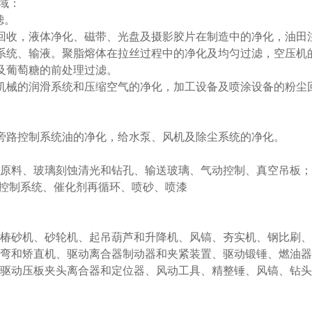
领域：
滤。
回收，液体净化、磁带、光盘及摄影胶片在制造中的净化，油田
系统、输液。聚脂熔体在拉丝过程中的净化及均匀过滤，空压机
及葡萄糖的前处理过滤。
机械的润滑系统和压缩空气的净化，加工设备及喷涂设备的粉尘
旁路控制系统油的净化，给水泵、风机及除尘系统的净化。
输原料、玻璃刻蚀清光和钻孔、输送玻璃、气动控制、真空吊板；
动控制系统、催化剂再循环、喷砂、喷漆
、椿砂机、砂轮机、起吊葫芦和升降机、风镐、夯实机、钢比刷
折弯和矫直机、驱动离合器制动器和夹紧装置、驱动锻锤、燃油器
、驱动压板夹头离合器和定位器、风动工具、精整锤、风镐、钻