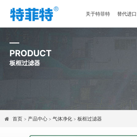
关于特菲特
替代进口
PRODUCT
板框过滤器
首页
产品中心
气体净化
板框过滤器
>
>
>