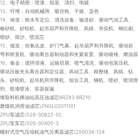
12、电子精密：喷漆、组装、清扫、电镀
13、纤维：自动机械用、吸丝枪、干燥、染色
14、铸造：铁水车定位、清洗设备、输送砂、驱动气动工具、
椿砂机、砂轮机、起吊葫芦和升降机、风镐、夯实机、钢比刷、
喷砂、筛沙、喷泥芯
15、锻造：吹氧化皮、炉门气幕、起吊葫芦和升降机、驱动折
弯和矫直机、驱动离合器制动器和夹紧装置、驱动锻锤、燃油器
16、板金：搅拌溶液、运输切屑、喷气清洗、驱动包装压机、
驱动压板夹头离合器和定位器、风动工具、精整锤、风镐、钻
头、砂轮机、起吊机和升降机、组合工具、铆机、喷砂、喷润滑
剂、喷漆喷涂、容器探漏
堆取料机稀油站高压油滤芯8RZX3 8RZ10
磨煤机润滑油滤芯\ZNGL02011101
ZPU泵滤芯/528-30822-1/L
ZPU泵泵芯/505-30405-3
螺杆式空气压缩机油气分离器滤芯\250034-124