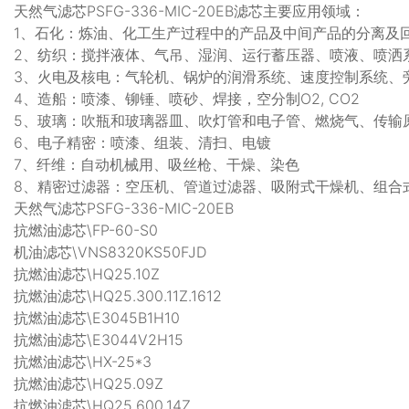
天然气滤芯PSFG-336-MIC-20EB滤芯主要应用领域：
1、石化：炼油、化工生产过程中的产品及中间产品的分离及
2、纺织：搅拌液体、气吊、湿润、运行蓄压器、喷液、喷洒
3、火电及核电：气轮机、锅炉的润滑系统、速度控制系统、
4、造船：喷漆、铆锤、喷砂、焊接，空分制O2, CO2
5、玻璃：吹瓶和玻璃器皿、吹灯管和电子管、燃烧气、传输
6、电子精密：喷漆、组装、清扫、电镀
7、纤维：自动机械用、吸丝枪、干燥、染色
8、精密过滤器：空压机、管道过滤器、吸附式干燥机、组合
天然气滤芯PSFG-336-MIC-20EB
抗燃油滤芯\FP-60-S0
机油滤芯\VNS8320KS50FJD
抗燃油滤芯\HQ25.10Z
抗燃油滤芯\HQ25.300.11Z.1612
抗燃油滤芯\E3045B1H10
抗燃油滤芯\E3044V2H15
抗燃油滤芯\HX-25*3
抗燃油滤芯\HQ25.09Z
抗燃油滤芯\HQ25.600.14Z