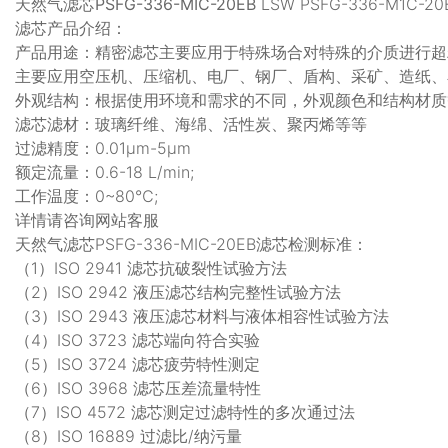
天然气滤芯PSFG-336-MIC-20EB
LSW PSFG-336-M1C-20
滤芯产品介绍：
产品用途：精密滤芯主要应用于特殊场合对特殊的介质进行超精
主要应用空压机、压缩机、电厂、钢厂、盾构、采矿、造纸、
外观结构：根据使用环境和需求的不同，外观颜色和结构材质
滤芯滤材：玻璃纤维、海绵、活性炭、聚丙烯等等
过滤精度：0.01μm-5μm
额定流量：0.6-18 L/min;
工作温度：0~80℃;
详情请咨询网站客服
天然气滤芯PSFG-336-MIC-20EB滤芯检测标准：
（1）ISO 2941 滤芯抗破裂性试验方法
（2）ISO 2942 液压滤芯结构完整性试验方法
（3）ISO 2943 液压滤芯材料与液体相容性试验方法
（4）ISO 3723 滤芯端向符合实验
（5）ISO 3724 滤芯疲劳特性测定
（6）ISO 3968 滤芯压差流量特性
（7）ISO 4572 滤芯测定过滤特性的多次通过法
（8）ISO 16889 过滤比/纳污量