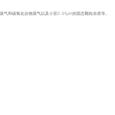
和碳氢化合物蒸气以及小至0..01μm的固态颗粒杂质等。