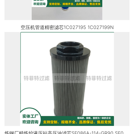
空压机管道精密滤芯1C027195 1C027199N
炼钢厂精炼炉液压站高压油滤芯SF086A-114-GR90 SF046B-12-GR90