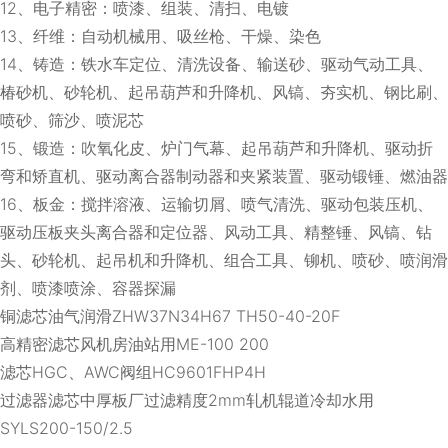
12、电子精密：喷漆、组装、清扫、电镀
13、纤维：自动机械用、吸丝枪、干燥、染色
14、铸造：铁水车定位、清洗设备、输送砂、驱动气动工具、
椿砂机、砂轮机、起吊葫芦和升降机、风镐、夯实机、钢比刷、
喷砂、筛沙、喷泥芯
15、锻造：吹氧化皮、炉门气幕、起吊葫芦和升降机、驱动折
弯和矫直机、驱动离合器制动器和夹紧装置、驱动锻锤、燃油器
16、板金：搅拌溶液、运输切屑、喷气清洗、驱动包装压机、
驱动压板夹头离合器和定位器、风动工具、精整锤、风镐、钻
头、砂轮机、起吊机和升降机、组合工具、铆机、喷砂、喷润滑
剂、喷漆喷涂、容器探漏
铜滤芯油气润滑ZHW37N34H67 TH50-40-20F
高精密滤芯风机房油站用ME-100 200
滤芯HGC、AWC阀组HC9601FHP4H
过滤器滤芯中厚板厂过滤精度2mm轧机辊道冷却水用
SYLS200-150/2.5