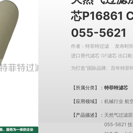
芯P16861 
055-5621
作者：特菲特过滤 发布时间：
进口替代滤芯 GF滤芯 出口欧
为打造“国际品牌、百年特菲
【所属分类】：
特菲特滤芯
【应用领域】：
机械行业 航
【产品描述】：
天然气过滤层煤油
055-56