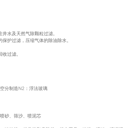
注井水及天然气除颗粒过滤。
的保护过滤，压缩气体的除油除水。
回收过滤。
空分制造N2：浮法玻璃
、喷砂、筛沙、喷泥芯