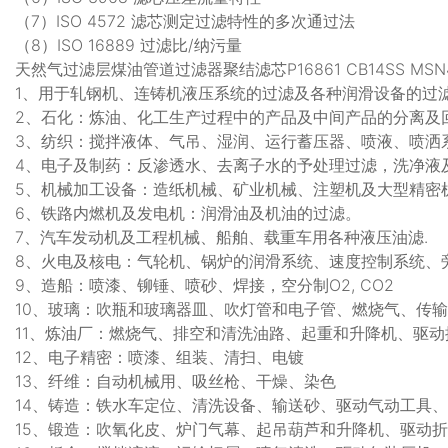
（7）ISO 4572 滤芯测定过滤特性的多次通过法
（8）ISO 16889 过滤比/纳污量
天然气过滤层煤油管道过滤器聚结滤芯P16861 CB14SS MSN4
1、用于轧钢机、连铸机液压系统的过滤及各种润滑设备的过
2、石化：炼油、化工生产过程中的产品及中间产品的分离及
3、纺织：搅拌液体、气吊、湿润、运行蓄压器、喷液、喷洒
4、电子及制药：反渗透水、去离子水的予处理过滤，洗净液
5、机械加工设备：造纸机械、矿业机械、注塑机及大型精密
6、铁路内燃机及发电机：润滑油及机油的过滤。
7、汽车发动机及工程机械、船舶、载重车用各种液压油滤.
8、火电及核电：气轮机、锅炉的润滑系统、速度控制系统、
9、造船：喷漆、铆锤、喷砂、焊接，空分制O2, CO2
10、玻璃：吹瓶和玻璃器皿、吹灯管和电子管、燃烧气、传
11、炼油厂：燃烧气、排空和清洗油路、起重和升降机、驱
12、电子精密：喷漆、组装、清扫、电镀
13、纤维：自动机械用、吸丝枪、干燥、染色
14、铸造：铁水车定位、清洗设备、输送砂、驱动气动工具
15、锻造：吹氧化皮、炉门气幕、起吊葫芦和升降机、驱动