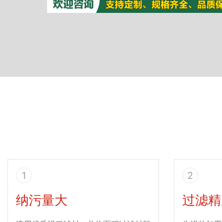
1
2
纳污量大
过滤精