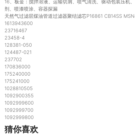
16、板金：搅拌溶液、运输切屑、喷气清洗、驱动包装压机
剂、喷漆喷涂、容器探漏
天然气过滤层煤油管道过滤器聚结滤芯P16861 CB14SS MSN433
1613943600
23716467
23458-4
128381-050
124487-021
237702
170836000
175240000
175241000
1028810505
1092900355
1092999600
1092999700
1092999800
猜你喜欢