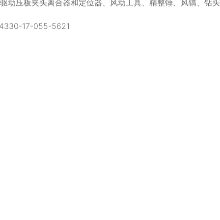
、驱动压板夹头离合器和定位器、风动工具、精整锤、风镐、钻
0-17-055-5621