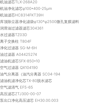
机油滤芯TLX-268A20
机油净化滤芯φ100*400-25μm
机油滤芯HC8314FKT39H
库顶除尘器净化滤袋φ130*φ2500微孔复膜滤料
润滑油过滤器滤芯304361
水过滤器TZ03D
离子交换柱 T804F
净化过滤器 SG-M-6H
油过滤器 A04425274
滤油机滤芯SFX-850*10
空气过滤器 QX104190
油气分离器（油汽分离器 SC04-194
滤油机滤净化芯TX-80脱水滤芯
空气滤清气 EF5-65
高压滤芯ZTJ300-00-07
泵出口净化高压滤芯 EH30.00.003