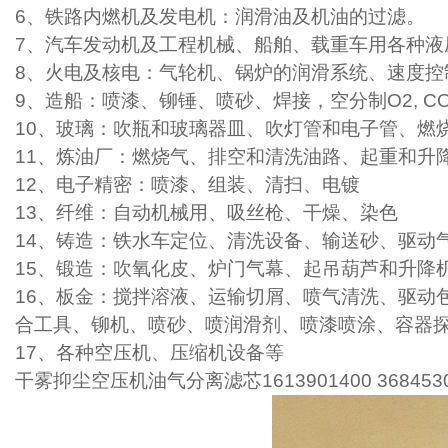
6
、铁路内燃机及发电机：润滑油及机油的过滤。
7
、汽车发动机及工程机械、船舶、载重车用各种液
8
、火电及核电：气轮机、锅炉的润滑系统、速度控
9
、造船：喷漆、铆锤、喷砂、焊接，空分制O2, CO
10
、玻璃：吹瓶和玻璃器皿、吹灯管和电子管、燃
11
、炼油厂：燃烧气、排空和清洗油路、起重和升
12
、电子精密：喷漆、组装、清扫、电镀
13
、纤维：自动机械用、吸丝枪、干燥、染色
14
、铸造：铁水车定位、清洗设备、输送砂、驱动
15
、锻造：吹氧化皮、炉门气幕、起吊葫芦和升降
16
、板金：搅拌溶液、运输切屑、喷气清洗、驱动
合工具、铆机、喷砂、喷润滑剂、喷漆喷涂、容器
17
、各种空压机、压缩机设备等
干雾抑尘空压机油气分离滤芯1613901400 36845