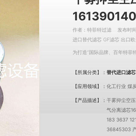
16139014
作者：特菲特过滤 发布时间：
进口替代滤芯 GF滤芯 出口欧
为打造“国际品牌、百年特菲
【所属分类】：
替代进口滤芯
【应用领域】：
化工行业 煤
【产品描述】：
干雾抑尘空压机
气分离滤芯16
183 3637
36845303 