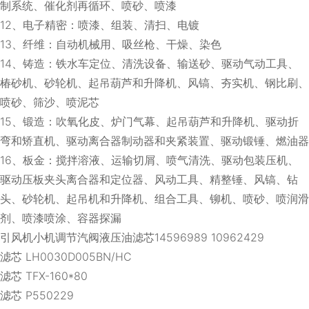
制系统、催化剂再循环、喷砂、喷漆
12、电子精密：喷漆、组装、清扫、电镀
13、纤维：自动机械用、吸丝枪、干燥、染色
14、铸造：铁水车定位、清洗设备、输送砂、驱动气动工具、
椿砂机、砂轮机、起吊葫芦和升降机、风镐、夯实机、钢比刷、
喷砂、筛沙、喷泥芯
15、锻造：吹氧化皮、炉门气幕、起吊葫芦和升降机、驱动折
弯和矫直机、驱动离合器制动器和夹紧装置、驱动锻锤、燃油器
16、板金：搅拌溶液、运输切屑、喷气清洗、驱动包装压机、
驱动压板夹头离合器和定位器、风动工具、精整锤、风镐、钻
头、砂轮机、起吊机和升降机、组合工具、铆机、喷砂、喷润滑
剂、喷漆喷涂、容器探漏
引风机小机调节汽阀液压油滤芯14596989 10962429
滤芯 LH0030D005BN/HC
滤芯 TFX-160*80
滤芯 P550229