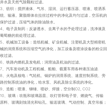
井水及天然气除颗粒过滤。
3、纺织：搅拌液体、气吊、湿润、运行蓄压器、喷液、喷洒系
统、输液。聚脂熔体在拉丝过程中的净化及均匀过滤，空压机的
保护过滤，压缩气体的除油除水。
4、电子及制药：反渗透水、去离子水的予处理过滤，洗净液及
葡萄糖的前处理过滤。
5、机械加工设备：造纸机械、矿业机械、注塑机及大型精密机
械的润滑系统和压缩空气的净化，加工设备及喷涂设备的粉尘回
收过滤。
6、铁路内燃机及发电机：润滑油及机油的过滤。
7、汽车发动机及工程机械、船舶、载重车用各种液压油滤.
8、火电及核电：气轮机、锅炉的润滑系统、速度控制系统、旁
路控制系统油的净化，给水泵、风机及除尘系统的净化。
9、造船：喷漆、铆锤、喷砂、焊接，空分制O2, CO2
10、玻璃：吹瓶和玻璃器皿、吹灯管和电子管、燃烧气、传输
原料、玻璃刻蚀清光和钻孔、输送玻璃、气动控制、真空吊板；