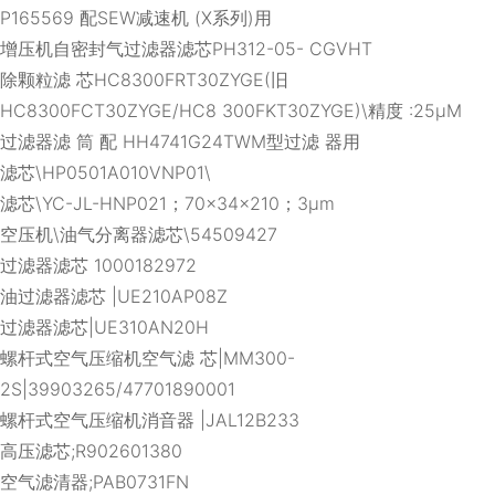
P165569 配SEW减速机 (X系列)用
增压机自密封气过滤器滤芯PH312-05- CGVHT
除颗粒滤 芯HC8300FRT30ZYGE(旧
HC8300FCT30ZYGE/HC8 300FKT30ZYGE)\精度 :25μM
过滤器滤 筒 配 HH4741G24TWM型过滤 器用
滤芯\HP0501A010VNP01\
滤芯\YC-JL-HNP021；70×34×210；3μm
空压机\油气分离器滤芯\54509427
过滤器滤芯 1000182972
油过滤器滤芯 |UE210AP08Z
过滤器滤芯|UE310AN20H
螺杆式空气压缩机空气滤 芯|MM300-
2S|39903265/47701890001
螺杆式空气压缩机消音器 |JAL12B233
高压滤芯;R902601380
空气滤清器;PAB0731FN