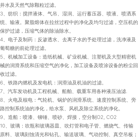
井水及天然气除颗粒过滤。
3、纺织：搅拌液体、气吊、湿润、运行蓄压器、喷液、喷洒系
统、输液。聚脂熔体在拉丝过程中的净化及均匀过滤，空压机的
保护过滤，压缩气体的除油除水。
4、电子及制药：反渗透水、去离子水的予处理过滤，洗净液及
葡萄糖的前处理过滤。
5、机械加工设备：造纸机械、矿业机械、注塑机及大型精密机
械的润滑系统和压缩空气的净化，加工设备及喷涂设备的粉尘回
收过滤。
6、铁路内燃机及发电机：润滑油及机油的过滤。
7、汽车发动机及工程机械、船舶、载重车用各种液压油滤.
8、火电及核电：气轮机、锅炉的润滑系统、速度控制系统、旁
路控制系统油的净化，给水泵、风机及除尘系统的净化。
9、造船：喷漆、铆锤、喷砂、焊接，空分制O2, CO2
10、玻璃：吹瓶和玻璃器皿、吹灯管和电子管、燃烧气、传输
原料、玻璃刻蚀清光和钻孔、输送玻璃、气动控制、真空吊板；