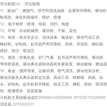
空分制造N2：浮法玻璃
11、炼油厂：燃烧气、排空和清洗油路、起重和升降机、驱动控
制系统、催化剂再循环、喷砂、喷漆
12、电子精密：喷漆、组装、清扫、电镀
13、纤维：自动机械用、吸丝枪、干燥、染色
14、铸造：铁水车定位、清洗设备、输送砂、驱动气动工具、
椿砂机、砂轮机、起吊葫芦和升降机、风镐、夯实机、钢比刷、
喷砂、筛沙、喷泥芯
15、锻造：吹氧化皮、炉门气幕、起吊葫芦和升降机、驱动折
弯和矫直机、驱动离合器制动器和夹紧装置、驱动锻锤、燃油器
16、板金：搅拌溶液、运输切屑、喷气清洗、驱动包装压机、
驱动压板夹头离合器和定位器、风动工具、精整锤、风镐、钻
头、砂轮机、起吊机和升降机、组合工具、铆机、喷砂、喷润滑
剂、喷漆喷涂、容器探漏
斗轮机主系统吸油滤芯SP086A200GR090 SP150C112GR090
消音器,3210000011