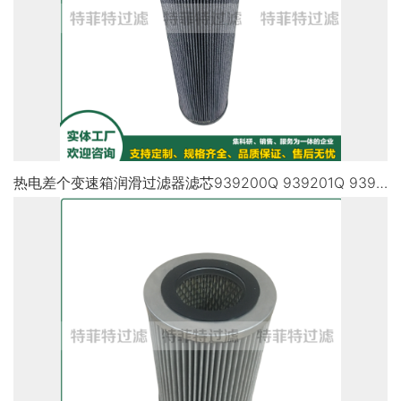
热电差个变速箱润滑过滤器滤芯939200Q 939201Q 939202Q