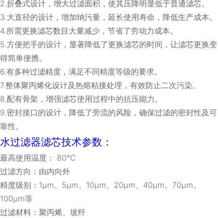
2.
折叠式设计，增大过滤面积，使其压降明显低于普通滤芯。
3.
大直径的设计，增加纳污量，延长使用寿命，降低生产成本。
4.
所需更换滤芯数目大量减少，节省了劳动力成本。
5.
方便把手的设计，显著降低了更换滤芯的时间，让滤芯更换变
得简单便携。
6.
有多种过滤精度，满足不同精度等级的要求。
7.
整体聚丙烯化设计及热熔粘接处理，有效防止二次污染。
8.
配有骨架，增强滤芯使用过程中的抗压能力。
9.
密封接口的设计，降低了旁流的风险，确保过滤的密封性及可
靠性。
水过滤器滤芯技术参数：
最高使用温度：
80℃
过滤方向：由内向外
精度级别：
1μm
、
5μm
、
10μm
、
20μm
、
40μm
、
70μm
、
100μm
等
过滤材料：聚丙烯、玻纤