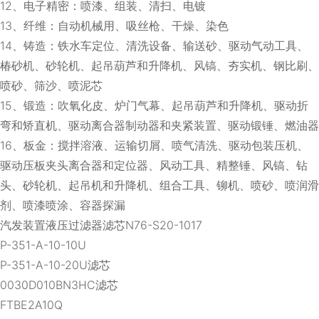
12、电子精密：喷漆、组装、清扫、电镀
13、纤维：自动机械用、吸丝枪、干燥、染色
14、铸造：铁水车定位、清洗设备、输送砂、驱动气动工具、
椿砂机、砂轮机、起吊葫芦和升降机、风镐、夯实机、钢比刷、
喷砂、筛沙、喷泥芯
15、锻造：吹氧化皮、炉门气幕、起吊葫芦和升降机、驱动折
弯和矫直机、驱动离合器制动器和夹紧装置、驱动锻锤、燃油器
16、板金：搅拌溶液、运输切屑、喷气清洗、驱动包装压机、
驱动压板夹头离合器和定位器、风动工具、精整锤、风镐、钻
头、砂轮机、起吊机和升降机、组合工具、铆机、喷砂、喷润滑
剂、喷漆喷涂、容器探漏
汽发装置液压过滤器滤芯N76-S20-1017
P-351-A-10-10U
P-351-A-10-20U滤芯
0030D010BN3HC滤芯
FTBE2A10Q