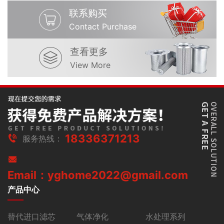
联系购买
Contact Purchase
查看更多
View More
18336371213
服务热线：
Email：yghome2022@gmail.com
产品中心
替代进口滤芯
气体净化
水处理系列