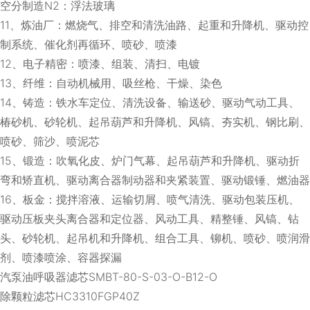
空分制造N2：浮法玻璃
11、炼油厂：燃烧气、排空和清洗油路、起重和升降机、驱动控
制系统、催化剂再循环、喷砂、喷漆
12、电子精密：喷漆、组装、清扫、电镀
13、纤维：自动机械用、吸丝枪、干燥、染色
14、铸造：铁水车定位、清洗设备、输送砂、驱动气动工具、
椿砂机、砂轮机、起吊葫芦和升降机、风镐、夯实机、钢比刷、
喷砂、筛沙、喷泥芯
15、锻造：吹氧化皮、炉门气幕、起吊葫芦和升降机、驱动折
弯和矫直机、驱动离合器制动器和夹紧装置、驱动锻锤、燃油器
16、板金：搅拌溶液、运输切屑、喷气清洗、驱动包装压机、
驱动压板夹头离合器和定位器、风动工具、精整锤、风镐、钻
头、砂轮机、起吊机和升降机、组合工具、铆机、喷砂、喷润滑
剂、喷漆喷涂、容器探漏
汽泵油呼吸器滤芯SMBT-80-S-03-O-B12-O
除颗粒滤芯HC3310FGP40Z