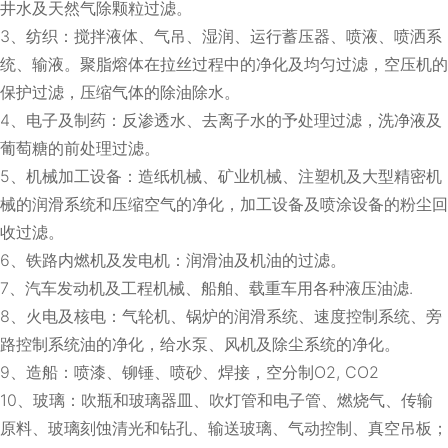
井水及天然气除颗粒过滤。
3、纺织：搅拌液体、气吊、湿润、运行蓄压器、喷液、喷洒系
统、输液。聚脂熔体在拉丝过程中的净化及均匀过滤，空压机的
保护过滤，压缩气体的除油除水。
4、电子及制药：反渗透水、去离子水的予处理过滤，洗净液及
葡萄糖的前处理过滤。
5、机械加工设备：造纸机械、矿业机械、注塑机及大型精密机
械的润滑系统和压缩空气的净化，加工设备及喷涂设备的粉尘回
收过滤。
6、铁路内燃机及发电机：润滑油及机油的过滤。
7、汽车发动机及工程机械、船舶、载重车用各种液压油滤.
8、火电及核电：气轮机、锅炉的润滑系统、速度控制系统、旁
路控制系统油的净化，给水泵、风机及除尘系统的净化。
9、造船：喷漆、铆锤、喷砂、焊接，空分制O2, CO2
10、玻璃：吹瓶和玻璃器皿、吹灯管和电子管、燃烧气、传输
原料、玻璃刻蚀清光和钻孔、输送玻璃、气动控制、真空吊板；