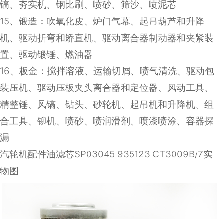
镐、夯实机、钢比刷、喷砂、筛沙、喷泥芯
15
、锻造：吹氧化皮、炉门气幕、起吊葫芦和升降
机、驱动折弯和矫直机、驱动离合器制动器和夹紧装
置、驱动锻锤、燃油器
16
、板金：搅拌溶液、运输切屑、喷气清洗、驱动包
装压机、驱动压板夹头离合器和定位器、风动工具、
精整锤、风镐、钻头、砂轮机、起吊机和升降机、组
合工具、铆机、喷砂、喷润滑剂、喷漆喷涂、容器探
漏
汽轮机配件油滤芯SP03045 935123 CT3009B/7实
物图